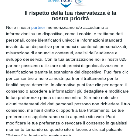
Il rispetto della tua riservatezza è la
nostra priorità
Noi e i nostri
partner
memorizziamo e/o accediamo a
informazioni su un dispositivo, come i cookie, e trattiamo dati
personali, come identificatori univoci e informazioni standard
inviate da un dispositivo per annunci e contenuti personalizzati,
misurazione di annunci e contenuti, analisi dell'audience e
sviluppo dei servizi.
Con la tua autorizzazione noi e i nostri 825
partner possiamo utilizzare dati precisi di geolocalizzazione e
identificazione tramite la scansione del dispositivo. Puoi fare clic
per consentire a noi e ai nostri partner il trattamento per le
finalità sopra descritte. In alternativa puoi fare clic per negare il
YARDS
8 SETTEMBRE 2025
consenso o accedere a informazioni più dettagliate e modificare
Ecco il futuro nuovo cantiere
le tue preferenze prima di acconsentire.
Si rende noto che
alcuni trattamenti dei dati personali possono non richiedere il tuo
di Tankoa Yachts a Genova
consenso, ma hai il diritto di opporti a tale trattamento. Le tue
preferenze si applicheranno solo a questo sito web. Puoi
modificare le tue preferenze o revocare il consenso in qualsiasi
momento tornando su questo sito e facendo clic sul pulsante
"Privacy" in fondo alla pagina web.