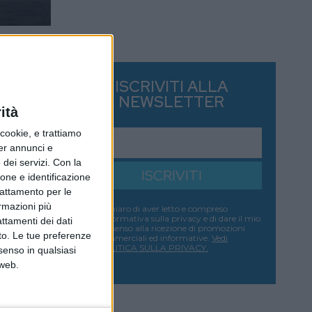
ISCRIVITI ALLA
NEWSLETTER
ità
ookie, e trattiamo
per annunci e
dei servizi.
Con la
ISCRIVITI
ione e identificazione
trattamento per le
ormazioni più
Dichiaro di aver letto e compreso
l'informativa sulla privacy e di dare il mio
attamenti dei dati
consenso alla ricezione di promozioni
nto. Le tue preferenze
commerciali ed informative.
Vedi
POLITICA SULLA PRIVACY.
senso in qualsiasi
 web.