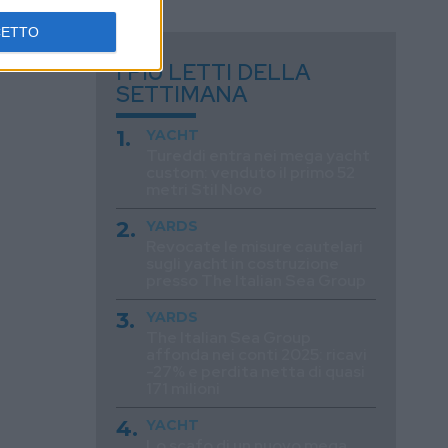
CETTO
I PIÙ LETTI DELLA
SETTIMANA
YACHT
Tureddi entra nei mega yacht
custom: venduto il primo 52
metri Stil Novo
YARDS
Revocate le misure cautelari
sugli yacht in costruzione
presso The Italian Sea Group
YARDS
The Italian Sea Group
affonda nei conti 2025: ricavi
-27% e perdita netta di quasi
171 milioni
YACHT
Lo scafo di un nuovo mega