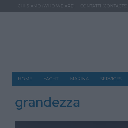
CHI SIAMO (WHO WE ARE)
CONTATTI (CONTACTS)
HOME
YACHT
MARINA
SERVICES
grandezza