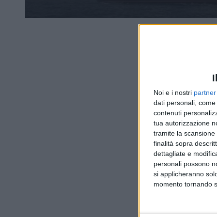
I
Noi e i nostri
partner
dati personali, come 
contenuti personalizz
tua autorizzazione no
tramite la scansione d
finalità sopra descri
dettagliate e modific
personali possono non
si applicheranno sol
momento tornando su 