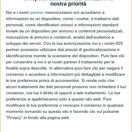
nostra priorità
Noi e i nostri
partner
memorizziamo e/o accediamo a
informazioni su un dispositivo, come i cookie, e trattiamo dati
personali, come identificatori univoci e informazioni standard
inviate da un dispositivo per annunci e contenuti personalizzati,
misurazione di annunci e contenuti, analisi dell'audience e
sviluppo dei servizi.
Con la tua autorizzazione noi e i nostri 825
partner possiamo utilizzare dati precisi di geolocalizzazione e
identificazione tramite la scansione del dispositivo. Puoi fare clic
per consentire a noi e ai nostri partner il trattamento per le
finalità sopra descritte. In alternativa puoi fare clic per negare il
consenso o accedere a informazioni più dettagliate e modificare
YARDS
22 MAGGIO 2026
le tue preferenze prima di acconsentire.
Si rende noto che
The Italian Sea Group: le
alcuni trattamenti dei dati personali possono non richiedere il tuo
perdite erodono il capitale,
consenso, ma hai il diritto di opporti a tale trattamento. Le tue
preferenze si applicheranno solo a questo sito web. Puoi
scattano le misure protettive
modificare le tue preferenze o revocare il consenso in qualsiasi
momento tornando su questo sito e facendo clic sul pulsante
"Privacy" in fondo alla pagina web.