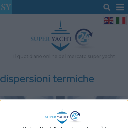
Il quotidiano online del mercato super yacht
dispersioni termiche