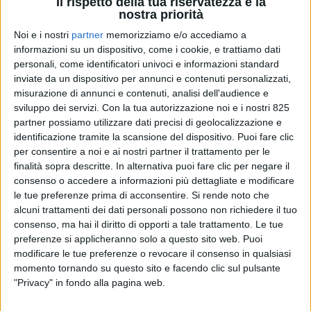
Il rispetto della tua riservatezza è la
nostra priorità
Noi e i nostri
partner
memorizziamo e/o accediamo a
informazioni su un dispositivo, come i cookie, e trattiamo dati
personali, come identificatori univoci e informazioni standard
inviate da un dispositivo per annunci e contenuti personalizzati,
misurazione di annunci e contenuti, analisi dell'audience e
sviluppo dei servizi.
Con la tua autorizzazione noi e i nostri 825
partner possiamo utilizzare dati precisi di geolocalizzazione e
identificazione tramite la scansione del dispositivo. Puoi fare clic
per consentire a noi e ai nostri partner il trattamento per le
finalità sopra descritte. In alternativa puoi fare clic per negare il
INTERVISTE
1 GIUGNO 2026
consenso o accedere a informazioni più dettagliate e modificare
Mazzarolo (Viraver):
le tue preferenze prima di acconsentire.
Si rende noto che
alcuni trattamenti dei dati personali possono non richiedere il tuo
“Dispersioni termiche ridotte
consenso, ma hai il diritto di opporti a tale trattamento. Le tue
preferenze si applicheranno solo a questo sito web. Puoi
di oltre il 50%”
modificare le tue preferenze o revocare il consenso in qualsiasi
momento tornando su questo sito e facendo clic sul pulsante
"Privacy" in fondo alla pagina web.