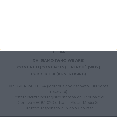
CHI SIAMO (WHO WE ARE)
CONTATTI (CONTACTS)
PERCHÉ (WHY)
PUBBLICITÀ (ADVERTISING)
© SUPER YACHT 24 (Riproduzione riservata – All rights
reserved)
Testata iscritta nel registro stampa del Tribunale di
Genova n.608/2020 edita da Alocin Media Srl
Direttore responsabile: Nicola Capuzzo