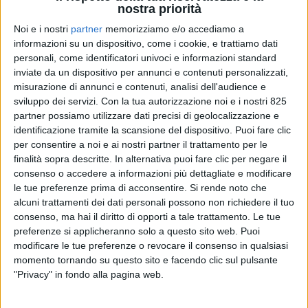
nostra priorità
Noi e i nostri
partner
memorizziamo e/o accediamo a
informazioni su un dispositivo, come i cookie, e trattiamo dati
personali, come identificatori univoci e informazioni standard
inviate da un dispositivo per annunci e contenuti personalizzati,
misurazione di annunci e contenuti, analisi dell'audience e
sviluppo dei servizi.
Con la tua autorizzazione noi e i nostri 825
partner possiamo utilizzare dati precisi di geolocalizzazione e
identificazione tramite la scansione del dispositivo. Puoi fare clic
per consentire a noi e ai nostri partner il trattamento per le
finalità sopra descritte. In alternativa puoi fare clic per negare il
consenso o accedere a informazioni più dettagliate e modificare
YACHT
25 GIUGNO 2024
le tue preferenze prima di acconsentire.
Si rende noto che
Ceduto il Custom Line di 33
alcuni trattamenti dei dati personali possono non richiedere il tuo
metri Ziacanaia I ribattezzato
consenso, ma hai il diritto di opporti a tale trattamento. Le tue
preferenze si applicheranno solo a questo sito web. Puoi
Daloli
modificare le tue preferenze o revocare il consenso in qualsiasi
momento tornando su questo sito e facendo clic sul pulsante
"Privacy" in fondo alla pagina web.