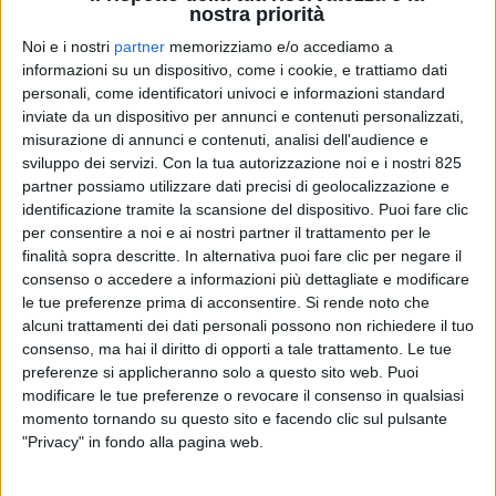
nostra priorità
Noi e i nostri
partner
memorizziamo e/o accediamo a
informazioni su un dispositivo, come i cookie, e trattiamo dati
personali, come identificatori univoci e informazioni standard
inviate da un dispositivo per annunci e contenuti personalizzati,
misurazione di annunci e contenuti, analisi dell'audience e
sviluppo dei servizi.
Con la tua autorizzazione noi e i nostri 825
partner possiamo utilizzare dati precisi di geolocalizzazione e
identificazione tramite la scansione del dispositivo. Puoi fare clic
per consentire a noi e ai nostri partner il trattamento per le
finalità sopra descritte. In alternativa puoi fare clic per negare il
consenso o accedere a informazioni più dettagliate e modificare
le tue preferenze prima di acconsentire.
Si rende noto che
YACHT24
25 APRILE 2025
alcuni trattamenti dei dati personali possono non richiedere il tuo
Venduto True Austrian, un
consenso, ma hai il diritto di opporti a tale trattamento. Le tue
preferenze si applicheranno solo a questo sito web. Puoi
Dalla Pietà serie Dp72
modificare le tue preferenze o revocare il consenso in qualsiasi
momento tornando su questo sito e facendo clic sul pulsante
"Privacy" in fondo alla pagina web.