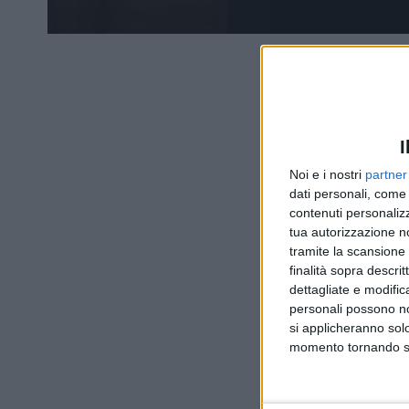
I
Noi e i nostri
partner
dati personali, come 
contenuti personalizz
tua autorizzazione no
tramite la scansione d
finalità sopra descri
dettagliate e modific
personali possono non
si applicheranno sol
momento tornando su 