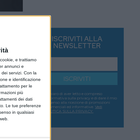
ISCRIVITI ALLA
NEWSLETTER
ità
ookie, e trattiamo
per annunci e
dei servizi.
Con la
ISCRIVITI
ione e identificazione
trattamento per le
ormazioni più
Dichiaro di aver letto e compreso
l'informativa sulla privacy e di dare il mio
attamenti dei dati
consenso alla ricezione di promozioni
nto. Le tue preferenze
commerciali ed informative.
Vedi
POLITICA SULLA PRIVACY.
senso in qualsiasi
 web.