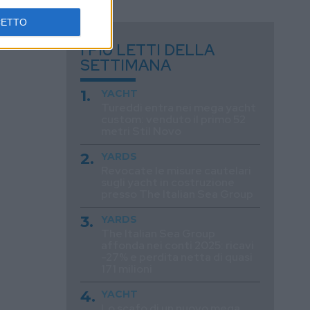
CETTO
I PIÙ LETTI DELLA
SETTIMANA
YACHT
Tureddi entra nei mega yacht
custom: venduto il primo 52
metri Stil Novo
YARDS
Revocate le misure cautelari
sugli yacht in costruzione
presso The Italian Sea Group
YARDS
The Italian Sea Group
affonda nei conti 2025: ricavi
-27% e perdita netta di quasi
171 milioni
YACHT
Lo scafo di un nuovo mega