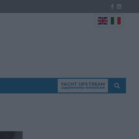
YACHT UPSTREAM
supplemento trimestrale