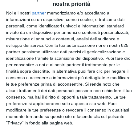
nostra priorità
Noi e i nostri
partner
memorizziamo e/o accediamo a
informazioni su un dispositivo, come i cookie, e trattiamo dati
personali, come identificatori univoci e informazioni standard
inviate da un dispositivo per annunci e contenuti personalizzati,
misurazione di annunci e contenuti, analisi dell'audience e
sviluppo dei servizi.
Con la tua autorizzazione noi e i nostri 825
partner possiamo utilizzare dati precisi di geolocalizzazione e
identificazione tramite la scansione del dispositivo. Puoi fare clic
per consentire a noi e ai nostri partner il trattamento per le
SERVICES
7 AGOSTO 2024
finalità sopra descritte. In alternativa puoi fare clic per negare il
Privacy e sicurezza nello
consenso o accedere a informazioni più dettagliate e modificare
le tue preferenze prima di acconsentire.
Si rende noto che
yachting: “La confidenzialità
alcuni trattamenti dei dati personali possono non richiedere il tuo
crescente e il rischio di cyber
consenso, ma hai il diritto di opporti a tale trattamento. Le tue
preferenze si applicheranno solo a questo sito web. Puoi
crimini”
modificare le tue preferenze o revocare il consenso in qualsiasi
momento tornando su questo sito e facendo clic sul pulsante
"Privacy" in fondo alla pagina web.