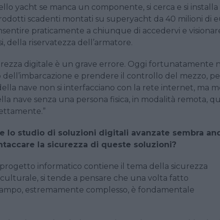
ello yacht se manca un componente, si cerca e si installa
 prodotti scadenti montati su superyacht da 40 milioni di eu
onsentire praticamente a chiunque di accedervi e visionar
si, della riservatezza dell’armatore.
curezza digitale è un grave errore. Oggi fortunatamente 
o dell’imbarcazione e prendere il controllo del mezzo, p
ella nave non si interfacciano con la rete internet, ma m
la nave senza una persona fisica, in modalità remota, qu
nettamente.”
e lo studio di soluzioni digitali avanzate sembra an
intaccare la sicurezza di queste soluzioni?
progetto informatico contiene il tema della sicurezza
culturale, si tende a pensare che una volta fatto
sto campo, estremamente complesso, è fondamentale