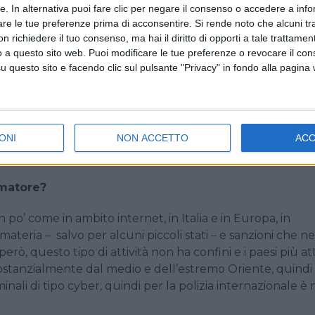
er, soprattutto nel caso di figure senior attive da 30 o 4
tte. In alternativa puoi fare clic per negare il consenso o accedere a inf
are le tue preferenze prima di acconsentire.
Si rende noto che alcuni tr
ella navigazione che però percepiscono molto poco
 richiedere il tuo consenso, ma hai il diritto di opporti a tale trattame
rda l’armatore, credo invece che la sua attenzione sia p
o a questo sito web. Puoi modificare le tue preferenze o revocare il con
 del massimo comfort e divertimento, perché convinto che
questo sito e facendo clic sul pulsante "Privacy" in fondo alla pagina
a informatica ci sia già nel team una figura specializzat
istema di delega che viene a crearsi il problema, per la
ONI
NON ACCETTO
AC
 apicali a bordo. Fortunatamente nel caso di comandanti 
iù conosciuto e considerato.”
rmatore?
 po’ come in ambito internet, in Italia e in Europa, in
teria – salvo per alcuni piccoli stati – e sanzioni che ne
, questo tipo di attività non ha confini e i paesi più att
ostanzialmente dal medio e dell’estremo Oriente, quindi
inali di tipo cyber, quindi per la polizia internazionale è