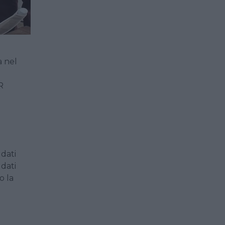
a nel
R
 dati
 dati
o la