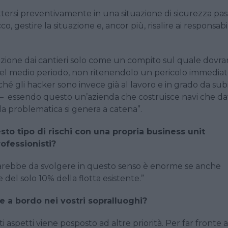
tersi preventivamente in una situazione di sicurezza pas
 gestire la situazione e, ancor più, risalire ai responsabili
razione dai cantieri solo come un compito sul quale dovr
nel medio periodo, non ritenendolo un pericolo immediat
 gli hacker sono invece già al lavoro e in grado da subi
e – essendo questo un’azienda che costruisce navi che da
la problematica si genera a catena”.
to tipo di rischi con una propria business unit
ofessionisti?
i sarebbe da svolgere in questo senso è enorme se anche
 del solo 10% della flotta esistente.”
e a bordo nei vostri sopralluoghi?
spetti viene posposto ad altre priorità. Per far fronte a