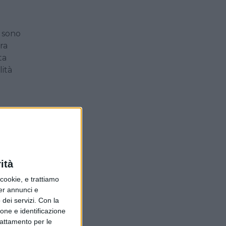
g sono
ra
ta
lità
 loro
 ad
mente
ità
ookie, e trattiamo
per annunci e
dei servizi.
Con la
ione e identificazione
trattamento per le