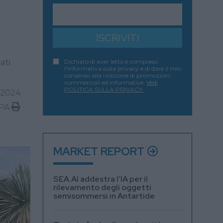
i
ISCRIVITI
ati
Dichiaro di aver letto e compreso
l'informativa sulla privacy e di dare il mio
consenso alla ricezione di promozioni
commerciali ed informative.
Vedi
POLITICA SULLA PRIVACY.
 2024
PA
MARKET REPORT
SEA.AI addestra l’IA per il
rilevamento degli oggetti
semisommersi in Antartide