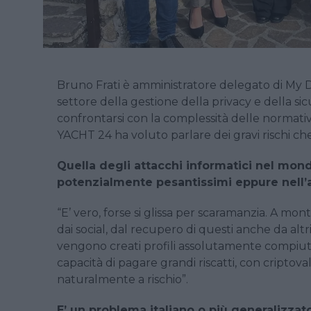
Bruno Frati è amministratore delegato di My 
settore della gestione della privacy e della s
confrontarsi con la complessità delle normati
YACHT 24 ha voluto parlare dei gravi rischi c
Quella degli attacchi informatici nel mondo
potenzialmente pesantissimi eppure nell’
“E’ vero, forse si glissa per scaramanzia. A mon
dai social, dal recupero di questi anche da altr
vengono creati profili assolutamente compiuti
capacità di pagare grandi riscatti, con criptoval
naturalmente a rischio”.
E’ un problema italiano o più generalizzat