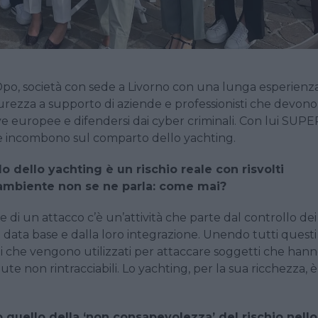
Dpo, società con sede a Livorno con una lunga esperienz
icurezza a supporto di aziende e professionisti che devono
ve europee e difendersi dai cyber criminali. Con lui SUPE
he incombono sul comparto dello yachting.
 dello yachting è un rischio reale con risvolti
ambiente non se ne parla: come mai?
te di un attacco c’è un’attività che parte dal controllo dei
i data base e dalla loro integrazione. Unendo tutti questi
 che vengono utilizzati per attaccare soggetti che hann
ute non rintracciabili. Lo yachting, per la sua ricchezza, è
o quello della ‘non consapevolezza’ del rischio nello