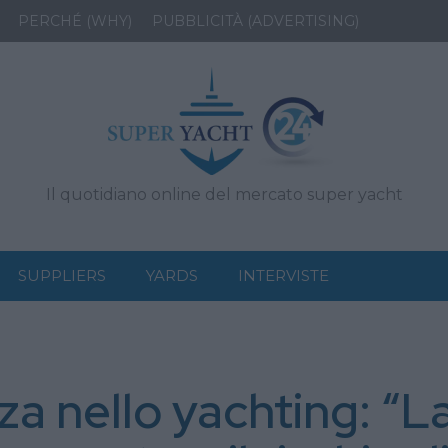
PERCHÉ (WHY)
PUBBLICITÀ (ADVERTISING)
Il quotidiano online del mercato super yacht
SUPPLIERS
YARDS
INTERVISTE
za nello yachting: “L