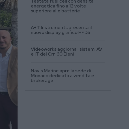
Testata fuel cell con densità
energetica fino a 12 volte
superiore alle batterie
A+T Instruments presenta il
nuovo display grafico HFD5
Videoworks aggiorna i sistemi AV
e IT del Crn 60 Eleni
Navis Marine apre la sede di
Monaco dedicata a vendita e
brokerage