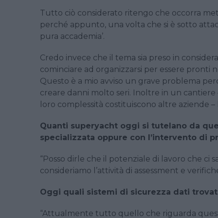
Tutto ciò considerato ritengo che occorra met
perché appunto, una volta che si è sotto attacco,
pura accademia’.
Credo invece che il tema sia preso in conside
cominciare ad organizzarsi per essere pronti 
Questo è a mio avviso un grave problema perché
creare danni molto seri. Inoltre in un cantier
loro complessità costituiscono altre aziende – 
Quanti superyacht oggi si tutelano da ques
specializzata oppure con l’intervento di pr
“Posso dirle che il potenziale di lavoro che c
consideriamo l’attività di assessment e verifiche
Oggi quali sistemi di sicurezza dati trovat
“Attualmente tutto quello che riguarda questi a