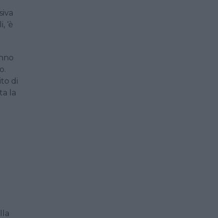
siva
, ‘è
anno
o.
to di
ta la
lla