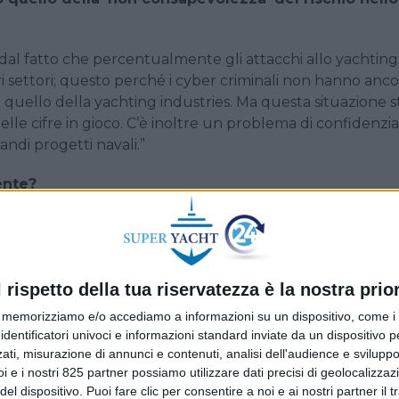
dal fatto che percentualmente gli attacchi allo yachtin
tri settori; questo perché i cyber criminali non hanno anco
e quello della yachting industries. Ma questa situazione s
e cifre in gioco. C’è inoltre un problema di confidenzia
ndi progetti navali.”
ente?
 visibile e quindi più nel mirino del cyber criminale. Per
i per circondarli della massima riservatezza a tutela della
ciare un dispositivo come uno smartphone e ad associarlo
i a fini di riscatto, ma anche dove la persona si trovi fisica
l rispetto della tua riservatezza è la nostra prior
icurezza.
memorizziamo e/o accediamo a informazioni su un dispositivo, come i c
identificatori univoci e informazioni standard inviate da un dispositivo 
redibile, sia nella fase di costruzione che nella fase di
ati, misurazione di annunci e contenuti, analisi dell'audience e sviluppo 
asato sulla sensibilità delle singole persone.
i e i nostri 825 partner possiamo utilizzare dati precisi di geolocalizzaz
el dispositivo. Puoi fare clic per consentire a noi e ai nostri partner il 