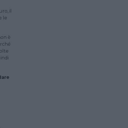
ro, il
e le
non è
erché
olte
indi
dare