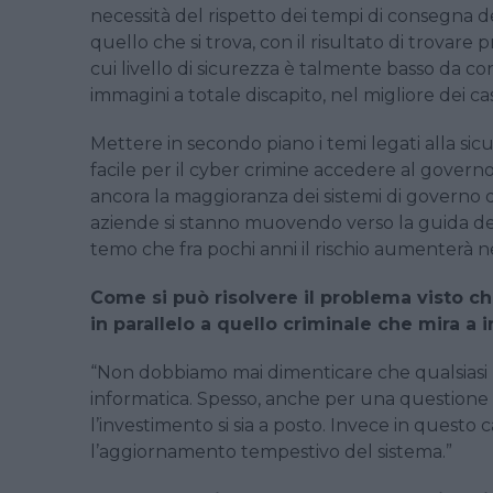
necessità del rispetto dei tempi di consegna d
quello che si trova, con il risultato di trovare
cui livello di sicurezza è talmente basso da c
immagini a totale discapito, nel migliore dei ca
Mettere in secondo piano i temi legati alla si
facile per il cyber crimine accedere al govern
ancora la maggioranza dei sistemi di governo d
aziende si stanno muovendo verso la guida del
temo che fra pochi anni il rischio aumenterà 
Come si può risolvere il problema visto ch
in parallelo a quello criminale che mira a 
“Non dobbiamo mai dimenticare che qualsiasi 
informatica. Spesso, anche per una questione 
l’investimento si sia a posto. Invece in que
l’aggiornamento tempestivo del sistema.”