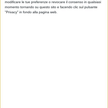
modificare le tue preferenze o revocare il consenso in qualsiasi
momento tornando su questo sito e facendo clic sul pulsante
"Privacy" in fondo alla pagina web.
YACHT
29 MARZO 2022
Quanto, quando e come refit e occupazione
cresceranno nei superyacht nei prossimi 5 anni