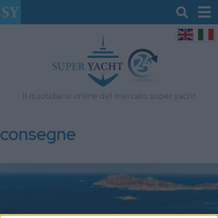
Il quotidiano online del mercato super yacht
consegne