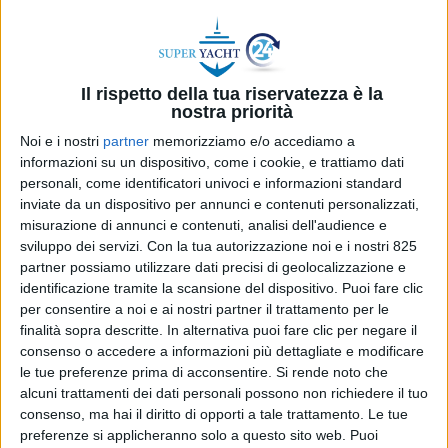
Il rispetto della tua riservatezza è la
nostra priorità
Noi e i nostri
partner
memorizziamo e/o accediamo a
informazioni su un dispositivo, come i cookie, e trattiamo dati
personali, come identificatori univoci e informazioni standard
inviate da un dispositivo per annunci e contenuti personalizzati,
misurazione di annunci e contenuti, analisi dell'audience e
sviluppo dei servizi.
Con la tua autorizzazione noi e i nostri 825
YARDS
21 APRILE 2022
partner possiamo utilizzare dati precisi di geolocalizzazione e
The Italian Sea Group svela le
identificazione tramite la scansione del dispositivo. Puoi fare clic
per consentire a noi e ai nostri partner il trattamento per le
prossime consegne di Perini
finalità sopra descritte. In alternativa puoi fare clic per negare il
Navi
consenso o accedere a informazioni più dettagliate e modificare
le tue preferenze prima di acconsentire.
Si rende noto che
alcuni trattamenti dei dati personali possono non richiedere il tuo
consenso, ma hai il diritto di opporti a tale trattamento. Le tue
preferenze si applicheranno solo a questo sito web. Puoi