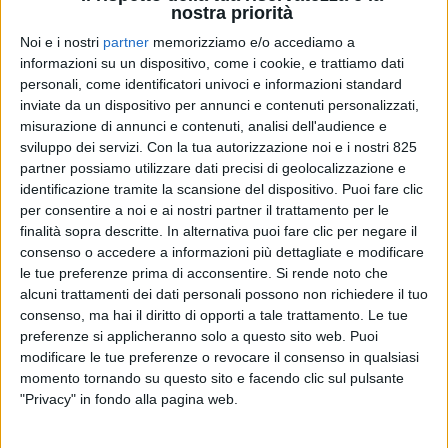
nostra priorità
Noi e i nostri
partner
memorizziamo e/o accediamo a
informazioni su un dispositivo, come i cookie, e trattiamo dati
personali, come identificatori univoci e informazioni standard
inviate da un dispositivo per annunci e contenuti personalizzati,
misurazione di annunci e contenuti, analisi dell'audience e
sviluppo dei servizi.
Con la tua autorizzazione noi e i nostri 825
partner possiamo utilizzare dati precisi di geolocalizzazione e
identificazione tramite la scansione del dispositivo. Puoi fare clic
per consentire a noi e ai nostri partner il trattamento per le
finalità sopra descritte. In alternativa puoi fare clic per negare il
consenso o accedere a informazioni più dettagliate e modificare
le tue preferenze prima di acconsentire.
Si rende noto che
YACHT
25 GIUGNO 2026
alcuni trattamenti dei dati personali possono non richiedere il tuo
Venduto il Benetti di 36 metri
consenso, ma hai il diritto di opporti a tale trattamento. Le tue
preferenze si applicheranno solo a questo sito web. Puoi
Sea Blue’Z
modificare le tue preferenze o revocare il consenso in qualsiasi
momento tornando su questo sito e facendo clic sul pulsante
"Privacy" in fondo alla pagina web.