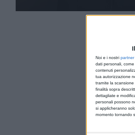
I
Noi e i nostri
partner
dati personali, come 
contenuti personalizz
tua autorizzazione no
tramite la scansione d
finalità sopra descri
dettagliate e modific
personali possono non
si applicheranno sol
momento tornando su 