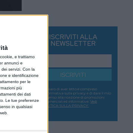
ISCRIVITI ALLA
NEWSLETTER
ità
ookie, e trattiamo
per annunci e
dei servizi.
Con la
ISCRIVITI
ione e identificazione
trattamento per le
ormazioni più
Dichiaro di aver letto e compreso
l'informativa sulla privacy e di dare il mio
attamenti dei dati
consenso alla ricezione di promozioni
nto. Le tue preferenze
commerciali ed informative.
Vedi
POLITICA SULLA PRIVACY.
senso in qualsiasi
 web.