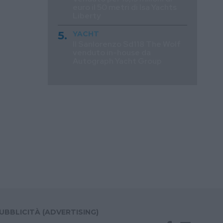
euro il 50 metri di Isa Yachts
Liberty
YACHT
Il Sanlorenzo Sd118 The Wolf
venduto in-house da
Autograph Yacht Group
UBBLICITÀ (ADVERTISING)