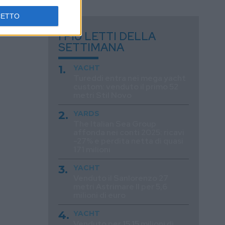
CETTO
I PIÙ LETTI DELLA
SETTIMANA
YACHT
Tureddi entra nei mega yacht
custom: venduto il primo 52
metri Stil Novo
YARDS
The Italian Sea Group
affonda nei conti 2025: ricavi
-27% e perdita netta di quasi
171 milioni
YACHT
Venduto il Sanlorenzo 27
metri Astrimare II per 5,6
milioni di euro
YACHT
Venduto per 15,15 milioni di