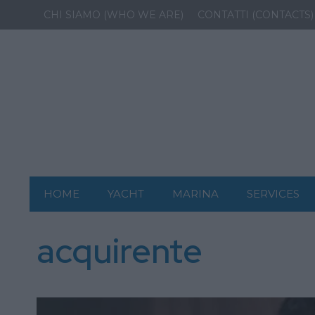
CHI SIAMO (WHO WE ARE)
CONTATTI (CONTACTS)
HOME
YACHT
MARINA
SERVICES
acquirente