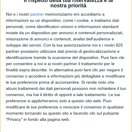
Il rispetto della tua riservatezza è la
nostra priorità
Noi e i nostri
partner
memorizziamo e/o accediamo a
informazioni su un dispositivo, come i cookie, e trattiamo dati
personali, come identificatori univoci e informazioni standard
inviate da un dispositivo per annunci e contenuti personalizzati,
misurazione di annunci e contenuti, analisi dell'audience e
sviluppo dei servizi.
Con la tua autorizzazione noi e i nostri 825
partner possiamo utilizzare dati precisi di geolocalizzazione e
YARDS
identificazione tramite la scansione del dispositivo. Puoi fare clic
9 NOVEMBRE 2023
per consentire a noi e ai nostri partner il trattamento per le
Profitto di 67 Mln e orderbook a 1,6 miliardi per
finalità sopra descritte. In alternativa puoi fare clic per negare il
Sanlorenzo al 30 settembre
consenso o accedere a informazioni più dettagliate e modificare
le tue preferenze prima di acconsentire.
Si rende noto che
alcuni trattamenti dei dati personali possono non richiedere il tuo
consenso, ma hai il diritto di opporti a tale trattamento. Le tue
preferenze si applicheranno solo a questo sito web. Puoi
modificare le tue preferenze o revocare il consenso in qualsiasi
momento tornando su questo sito e facendo clic sul pulsante
"Privacy" in fondo alla pagina web.