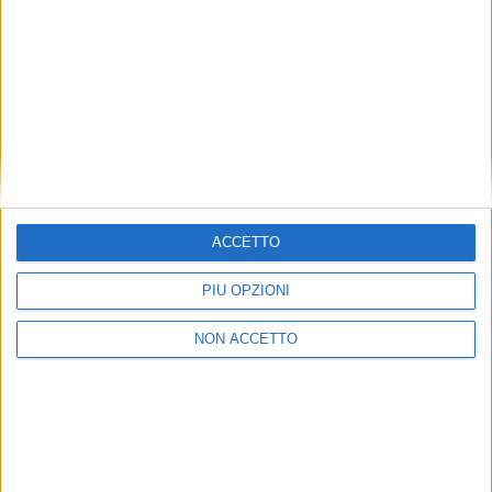
YARDS
YARDS
11 SETTEMBRE 2023
3 AGOSTO 2023
Guidance migliorata, nuovi
Sanlorenzo aumenta ricavi,
accordi, nuovi prodotti e
utile e guidance ma
nuove aperture per
rallentano i nuovi ordini
Sanlorenzo
ACCETTO
PIÙ OPZIONI
NON ACCETTO
YARDS
YARDS
2 AGOSTO 2023
12 MAGGIO 2023
Per Ferretti 573 Mln di ordini
Per Sanlorenzo migliorano i
e un utile netto di 40 Mln nei
risultati ma rallenta
primi sei mesi del 2023
l’acquisizione di ordini nel
Q1-2023