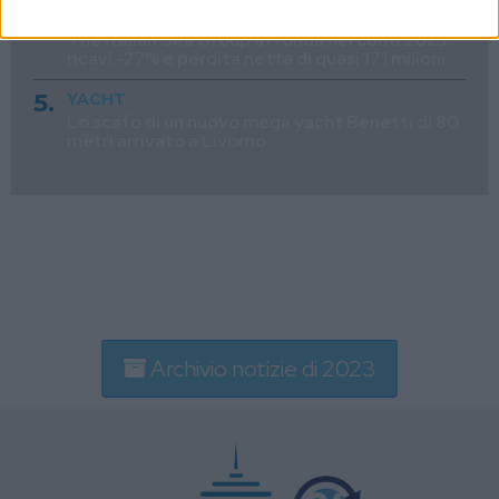
YARDS
The Italian Sea Group affonda nei conti 2025:
ricavi -27% e perdita netta di quasi 171 milioni
YACHT
Lo scafo di un nuovo mega yacht Benetti di 80
metri arrivato a Livorno
Archivio notizie di 2023