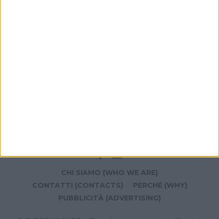
Yachts Liberty
YACHT
Il Sanlorenzo Sd118 The Wolf venduto in-house
da Autograph Yacht Group
CHI SIAMO (WHO WE ARE)
CONTATTI (CONTACTS)
PERCHÉ (WHY)
PUBBLICITÀ (ADVERTISING)