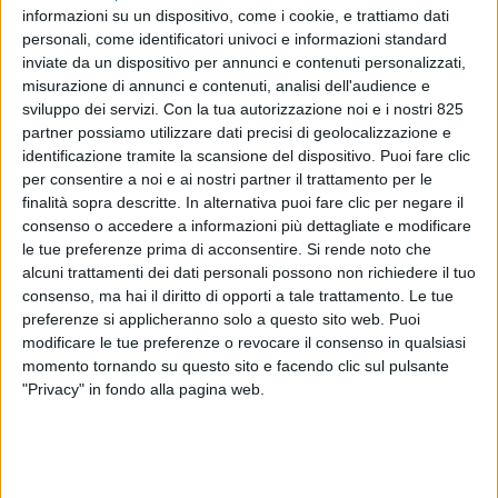
informazioni su un dispositivo, come i cookie, e trattiamo dati
personali, come identificatori univoci e informazioni standard
inviate da un dispositivo per annunci e contenuti personalizzati,
misurazione di annunci e contenuti, analisi dell'audience e
sviluppo dei servizi.
Con la tua autorizzazione noi e i nostri 825
partner possiamo utilizzare dati precisi di geolocalizzazione e
identificazione tramite la scansione del dispositivo. Puoi fare clic
INTERVISTE
INTERVISTE
22 GIUGNO 2026
2 GIUGNO 2026
per consentire a noi e ai nostri partner il trattamento per le
finalità sopra descritte. In alternativa puoi fare clic per negare il
Martino (Portosole
Di Palo (Piloda Yachting): “Il
consenso o accedere a informazioni più dettagliate e modificare
Shipyard): “Gli oneri
refit cresce, la manodopera
le tue preferenze prima di acconsentire.
Si rende noto che
burocratici pesano sulla
specializzata manca”
competitività”
alcuni trattamenti dei dati personali possono non richiedere il tuo
consenso, ma hai il diritto di opporti a tale trattamento. Le tue
preferenze si applicheranno solo a questo sito web. Puoi
modificare le tue preferenze o revocare il consenso in qualsiasi
ISCRIVITI ALLA NEWSLETTER
momento tornando su questo sito e facendo clic sul pulsante
"Privacy" in fondo alla pagina web.
ISCRIVITI