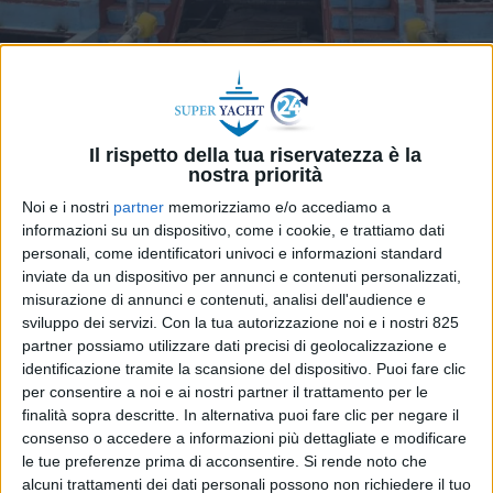
Il rispetto della tua riservatezza è la
Ancona –
La nautica marchigiana continua a
nostra priorità
rafforzare il proprio peso all’interno dell’industria
Noi e i nostri
partner
memorizziamo e/o accediamo a
italiana delle costruzioni navali e da diporto. È
informazioni su un dispositivo, come i cookie, e trattiamo dati
quanto emerge dai dati presentati da Donato
personali, come identificatori univoci e informazioni standard
Iacobucci, docente dell’Università Politecnica delle
inviate da un dispositivo per annunci e contenuti personalizzati,
misurazione di annunci e contenuti, analisi dell'audience e
Marche, nell’ambito del tour organizzato da
sviluppo dei servizi.
Con la tua autorizzazione noi e i nostri 825
Marche Yachting & Cruising (Myc), il cluster che
partner possiamo utilizzare dati precisi di geolocalizzazione e
riunisce cantieri, fornitori e operatori della filiera
identificazione tramite la scansione del dispositivo. Puoi fare clic
regionale per la stampa nautica internazionale.
per consentire a noi e ai nostri partner il trattamento per le
L’analisi fotografa un settore in forte espansione,
finalità sopra descritte. In alternativa puoi fare clic per negare il
inserito in un contesto nazionale che vede l’Italia
consenso o accedere a informazioni più dettagliate e modificare
consolidare la propria leadership europea nella
le tue preferenze prima di acconsentire.
Si rende noto che
alcuni trattamenti dei dati personali possono non richiedere il tuo
costruzione di navi e imbarcazioni. Nel 2024 il