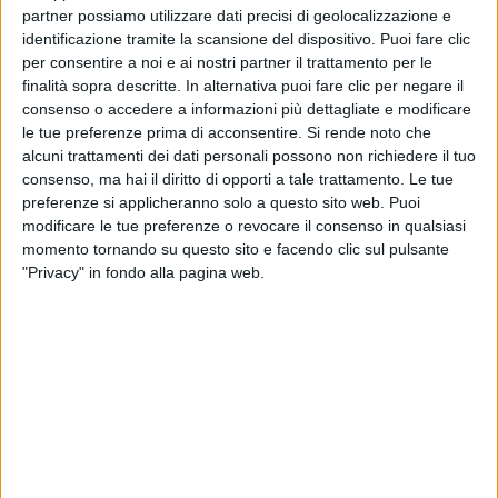
partner possiamo utilizzare dati precisi di geolocalizzazione e
identificazione tramite la scansione del dispositivo. Puoi fare clic
per consentire a noi e ai nostri partner il trattamento per le
finalità sopra descritte. In alternativa puoi fare clic per negare il
consenso o accedere a informazioni più dettagliate e modificare
le tue preferenze prima di acconsentire.
Si rende noto che
alcuni trattamenti dei dati personali possono non richiedere il tuo
consenso, ma hai il diritto di opporti a tale trattamento. Le tue
Due superyacht costruiti da marchi italiani sono
preferenze si applicheranno solo a questo sito web. Puoi
stati venduti sul mercato internazionale nel giro di
modificare le tue preferenze o revocare il consenso in qualsiasi
pochi giorni. Le due unità appartengono a
momento tornando su questo sito e facendo clic sul pulsante
generazioni e filosofie costruttive diverse; in ordine
"Privacy" in fondo alla pagina web.
cronologico la prima vendita riguarda il Vis, un
Admiral di 28 metri consegnato nel 1996. La
trattativa è stata gestita interamente da Wind
Yachts in rappresentanza sia della parte
acquirente sia di quella venditrice. Realizzato con
scafo e sovrastruttura in alluminio, e con una
larghezza di sette metri e una stazza lorda di 150
Gt, il Vis ha l’architettura navale sviluppata