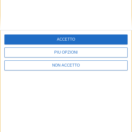
ISCRIVERSI AL CANALE
ED ESSERE SEMPRE
AGGIORNATI
ACCETTO
PIÙ OPZIONI
NON ACCETTO