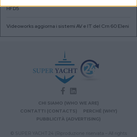
A+T Instruments presenta il nuovo display grafico
HFD5
Videoworks aggiorna i sistemi AV e IT del Crn 60 Eleni
CHI SIAMO (WHO WE ARE)
CONTATTI (CONTACTS)
PERCHÉ (WHY)
PUBBLICITÀ (ADVERTISING)
© SUPER YACHT 24 (Riproduzione riservata – All rights