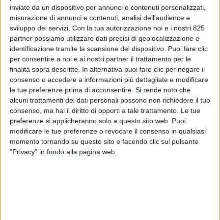
inviate da un dispositivo per annunci e contenuti personalizzati,
misurazione di annunci e contenuti, analisi dell'audience e
sviluppo dei servizi.
Con la tua autorizzazione noi e i nostri 825
partner possiamo utilizzare dati precisi di geolocalizzazione e
identificazione tramite la scansione del dispositivo. Puoi fare clic
per consentire a noi e ai nostri partner il trattamento per le
finalità sopra descritte. In alternativa puoi fare clic per negare il
consenso o accedere a informazioni più dettagliate e modificare
le tue preferenze prima di acconsentire.
Si rende noto che
alcuni trattamenti dei dati personali possono non richiedere il tuo
consenso, ma hai il diritto di opporti a tale trattamento. Le tue
preferenze si applicheranno solo a questo sito web. Puoi
modificare le tue preferenze o revocare il consenso in qualsiasi
momento tornando su questo sito e facendo clic sul pulsante
"Privacy" in fondo alla pagina web.
Il 2026 si apre con numeri che vanno
controcorrente rispetto al clima geopolitico.
Mentre l’industria marittima globale continua a
fare i conti con le tensioni nel Mar Rosso, i costi
operativi ancora elevati del bunker e un quadro