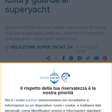
superyacht
Spartivento Group con Sailuxe, catamarani di fascia
alta con equipaggio dedicato, intercetta il mercato
che precede i superyacht entry level
DI
REDAZIONE SUPER YACHT 24
7 MAGGIO
2026
STAMPA
Il rispetto della tua riservatezza è la
nostra priorità
Noi e i nostri
partner
memorizziamo e/o accediamo a
informazioni su un dispositivo, come i cookie, e trattiamo dati
personali, come identificatori univoci e informazioni standard