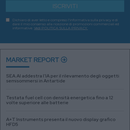
ISCRIVITI
Dichiaro di aver letto e compreso l'informativa sulla privacy e di
dare il mio consenso alla ricezione di promozioni commerciali ed
informative.
Vedi POLITICA SULLA PRIVACY.
MARKET REPORT
SEA.AI addestra l’IA per il rilevamento degli oggetti
semisommersi in Antartide
Testata fuel cell con densità energetica fino a 12
volte superiore alle batterie
A+T Instruments presenta il nuovo display grafico
HFD5