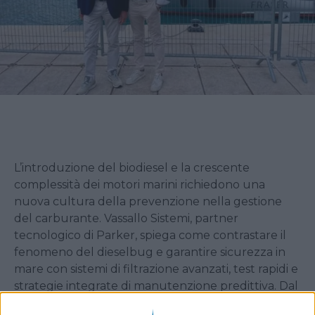
L’introduzione del biodiesel e la crescente
complessità dei motori marini richiedono una
nuova cultura della prevenzione nella gestione
del carburante. Vassallo Sistemi, partner
tecnologico di Parker, spiega come contrastare il
fenomeno del dieselbug e garantire sicurezza in
mare con sistemi di filtrazione avanzati, test rapidi e
strategie integrate di manutenzione predittiva. Dal
diporto alla navigazione commerciale, una guida