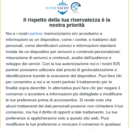
essenziale per affrontare l’era dei carburanti bio-
modificati in questa intervista con Roberto e Mattia
Vassallo.
Il rispetto della tua riservatezza è la
nostra priorità
L’introduzione del biodiesel ha aumentato i
Noi e i nostri
partner
memorizziamo e/o accediamo a
casi di contaminazione del carburante. Quali
informazioni su un dispositivo, come i cookie, e trattiamo dati
sono i principali fattori che portano alla
personali, come identificatori univoci e informazioni standard
formazione del cosiddetto “dieselbug” nei
inviate da un dispositivo per annunci e contenuti personalizzati,
serbatoi delle imbarcazioni?
misurazione di annunci e contenuti, analisi dell'audience e
sviluppo dei servizi.
Con la tua autorizzazione noi e i nostri 825
“I fattori che determinano la contaminazione
partner possiamo utilizzare dati precisi di geolocalizzazione e
microbica sono i seguenti: percentuale di biodiesel
identificazione tramite la scansione del dispositivo. Puoi fare clic
per consentire a noi e ai nostri partner il trattamento per le
(per normativa mai oltre il 7% in volume), la
finalità sopra descritte. In alternativa puoi fare clic per negare il
desolforazione (lo zolfo era il battericida naturale
consenso o accedere a informazioni più dettagliate e modificare
presente nel gasolio), presenza di acqua e la
le tue preferenze prima di acconsentire.
Si rende noto che
temperatura”.
alcuni trattamenti dei dati personali possono non richiedere il tuo
consenso, ma hai il diritto di opporti a tale trattamento. Le tue
Quanto incide l’inattività prolungata delle
preferenze si applicheranno solo a questo sito web. Puoi
imbarcazioni, tipica del settore nautico,
modificare le tue preferenze o revocare il consenso in qualsiasi