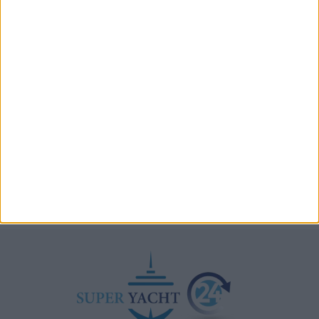
Testata fuel cell con densità energetica fino a 12
volte superiore alle batterie
A+T Instruments presenta il nuovo display grafico
HFD5
Videoworks aggiorna i sistemi AV e IT del Crn 60 Eleni
Navis Marine apre la sede di Monaco dedicata a
vendita e brokerage