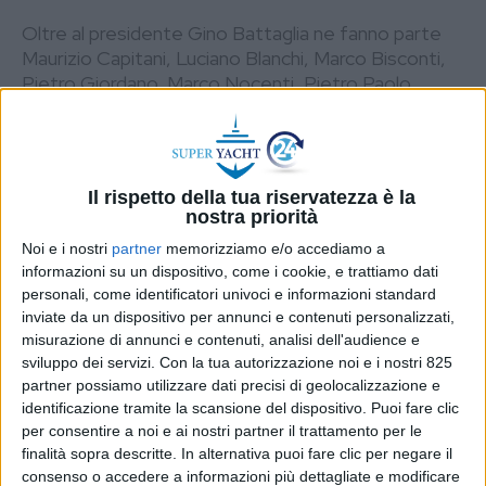
Oltre al presidente Gino Battaglia ne fanno parte
Maurizio Capitani, Luciano Blanchi, Marco Bisconti,
Pietro Giordano, Marco Nocenti, Pietro Paolo
Parascandola, Federico Sangregorio e Gabriele
Sanna
DI
REDAZIONE SHIPPING ITALY
10 GENNAIO
2025
Il rispetto della tua riservatezza è la
nostra priorità
STAMPA
Noi e i nostri
partner
memorizziamo e/o accediamo a
informazioni su un dispositivo, come i cookie, e trattiamo dati
personali, come identificatori univoci e informazioni standard
inviate da un dispositivo per annunci e contenuti personalizzati,
misurazione di annunci e contenuti, analisi dell'audience e
sviluppo dei servizi.
Con la tua autorizzazione noi e i nostri 825
partner possiamo utilizzare dati precisi di geolocalizzazione e
identificazione tramite la scansione del dispositivo. Puoi fare clic
per consentire a noi e ai nostri partner il trattamento per le
finalità sopra descritte. In alternativa puoi fare clic per negare il
consenso o accedere a informazioni più dettagliate e modificare