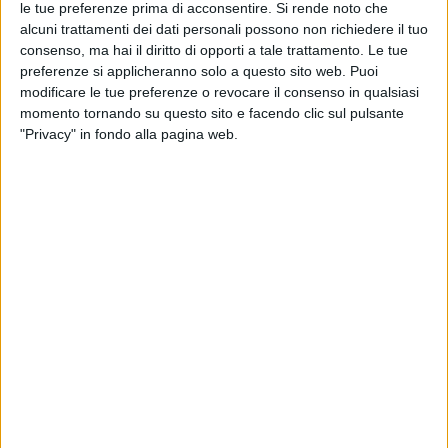
le tue preferenze prima di acconsentire.
Si rende noto che
alcuni trattamenti dei dati personali possono non richiedere il tuo
consenso, ma hai il diritto di opporti a tale trattamento. Le tue
preferenze si applicheranno solo a questo sito web. Puoi
Phiequipe ha una nuova ammiraglia: Levriero 32. È
modificare le tue preferenze o revocare il consenso in qualsiasi
questo l’ultimo modello che si aggiunge alla
momento tornando su questo sito e facendo clic sul pulsante
"Privacy" in fondo alla pagina web.
gamma del cantiere di Livorno, nato dalla
collaborazione con il designer italiano Francesco
Struglia. Il risultato visivo trasmette un senso di
eleganza e modernità, grazie al lavoro di
costruzione che ha saputo abbinare la tecnologia
al lavoro artigianale.
Levriero ha utilizzato il suo team di ingegneri per
ottimizzare gli spazi e ha importato da altri settori,
come quello automobilistico, un sistema di sinergie
che ha reso possibile il design del nuovo modello. Il
concetto è nato dalla matita di Francesco Struglia,
che ha accettato la sfida di affrontare il design in
modo innovativo. Il brief iniziale prevedeva di