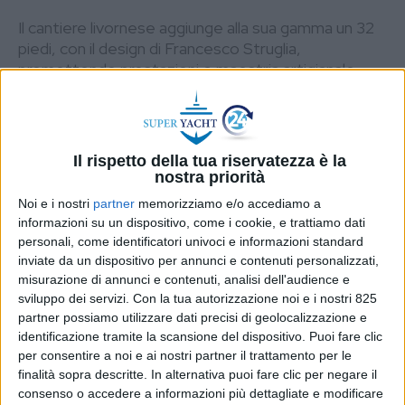
Il cantiere livornese aggiunge alla sua gamma un 32
piedi, con il design di Francesco Struglia,
promettendo prestazioni e maestria artigianale
DI
GIUSEPPE ORRÙ
11 DICEMBRE 2024
STAMPA
Il rispetto della tua riservatezza è la
nostra priorità
Noi e i nostri
partner
memorizziamo e/o accediamo a
informazioni su un dispositivo, come i cookie, e trattiamo dati
personali, come identificatori univoci e informazioni standard
inviate da un dispositivo per annunci e contenuti personalizzati,
misurazione di annunci e contenuti, analisi dell'audience e
sviluppo dei servizi.
Con la tua autorizzazione noi e i nostri 825
partner possiamo utilizzare dati precisi di geolocalizzazione e
identificazione tramite la scansione del dispositivo. Puoi fare clic
per consentire a noi e ai nostri partner il trattamento per le
finalità sopra descritte. In alternativa puoi fare clic per negare il
consenso o accedere a informazioni più dettagliate e modificare