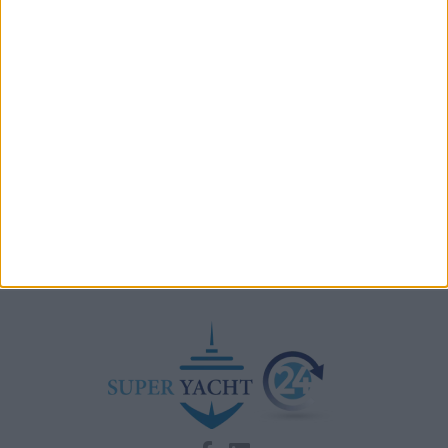
Testata fuel cell con densità energetica fino a 12
volte superiore alle batterie
A+T Instruments presenta il nuovo display grafico
HFD5
Videoworks aggiorna i sistemi AV e IT del Crn 60 Eleni
Navis Marine apre la sede di Monaco dedicata a
vendita e brokerage