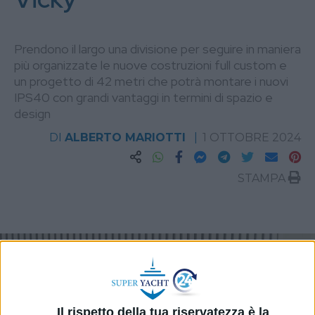
Prendono il largo una divisione per seguire in maniera
più organizzate le nuove costruzioni full custom e
un progetto di 42 metri che potrà montare i nuovi
IPS40 con grandi vantaggi in termini di spazio e
design
DI
ALBERTO MARIOTTI
1 OTTOBRE 2024
STAMPA
Il rispetto della tua riservatezza è la