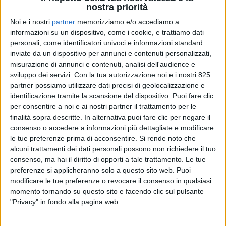
nostra priorità
Noi e i nostri
partner
memorizziamo e/o accediamo a
informazioni su un dispositivo, come i cookie, e trattiamo dati
personali, come identificatori univoci e informazioni standard
inviate da un dispositivo per annunci e contenuti personalizzati,
misurazione di annunci e contenuti, analisi dell'audience e
sviluppo dei servizi.
Con la tua autorizzazione noi e i nostri 825
partner possiamo utilizzare dati precisi di geolocalizzazione e
identificazione tramite la scansione del dispositivo. Puoi fare clic
per consentire a noi e ai nostri partner il trattamento per le
finalità sopra descritte. In alternativa puoi fare clic per negare il
consenso o accedere a informazioni più dettagliate e modificare
Durante il Monaco Yacht Show,
Floating Life
ha
le tue preferenze prima di acconsentire.
Si rende noto che
presentato due importanti novità: una divisione
alcuni trattamenti dei dati personali possono non richiedere il tuo
apposita per seguire in maniera ancora più efficace
consenso, ma hai il diritto di opporti a tale trattamento. Le tue
la costruzione di yacht full custom e il progetto
preferenze si applicheranno solo a questo sito web. Puoi
Vicky.
modificare le tue preferenze o revocare il consenso in qualsiasi
momento tornando su questo sito e facendo clic sul pulsante
"Privacy" in fondo alla pagina web.
SUPER YACHT 24 ne ha parlato con Filippo Rossi,
chief commercial officer di Floating Life, che spiega: