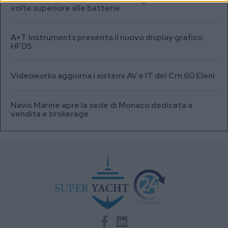
volte superiore alle batterie
A+T Instruments presenta il nuovo display grafico
HFD5
Videoworks aggiorna i sistemi AV e IT del Crn 60 Eleni
Navis Marine apre la sede di Monaco dedicata a
vendita e brokerage