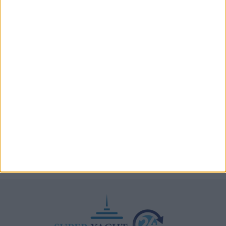
SEA.AI addestra l’IA per il rilevamento degli oggetti
semisommersi in Antartide
Testata fuel cell con densità energetica fino a 12
volte superiore alle batterie
A+T Instruments presenta il nuovo display grafico
HFD5
Videoworks aggiorna i sistemi AV e IT del Crn 60 Eleni
Navis Marine apre la sede di Monaco dedicata a
vendita e brokerage