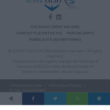
CHI SIAMO (WHO WE ARE)
CONTATTI (CONTACTS)
PERCHÉ (WHY)
PUBBLICITÀ (ADVERTISING)
© SUPER YACHT 24 (Riproduzione riservata – All rights
reserved)
Testata iscritta nel registro stampa del Tribunale di
Genova n.608/2020 edita da Alocin Media Srl
Direttore responsabile: Nicola Capuzzo
Informativa Cookie
Informativa Privacy
P. IVA: 02499470991