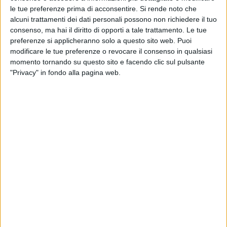
le tue preferenze prima di acconsentire.
Si rende noto che
alcuni trattamenti dei dati personali possono non richiedere il tuo
consenso, ma hai il diritto di opporti a tale trattamento. Le tue
preferenze si applicheranno solo a questo sito web. Puoi
modificare le tue preferenze o revocare il consenso in qualsiasi
momento tornando su questo sito e facendo clic sul pulsante
"Privacy" in fondo alla pagina web.
Il superyacht Q di 33,53 metri di Riva è stato
venduto al termine di una trattativa tra le società
Yachtzoo e Miles Yacht Group, rispettivamente in
rappresentanza dell’acquirente e del venditore.
Lo yacht, precedentemente nominato Excellence
e appartenente alla serie Riva 110 Dolcevita del
cantiere, è stato consegnato al suo primo armatore
nel 2023.
Q ha il design interno ed esterno e l’architettura
navale firmata Officina Italiana Design (Mauro