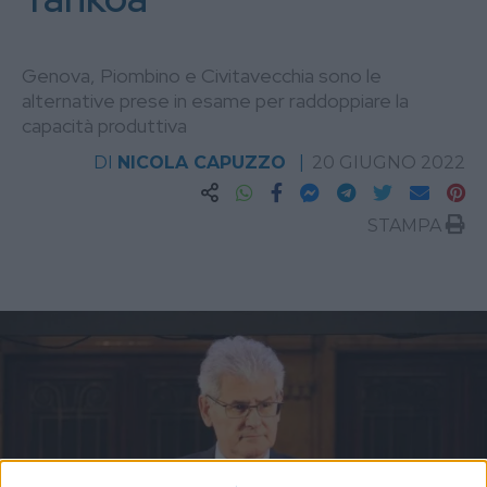
Genova, Piombino e Civitavecchia sono le
alternative prese in esame per raddoppiare la
capacità produttiva
DI
NICOLA CAPUZZO
20 GIUGNO 2022
STAMPA