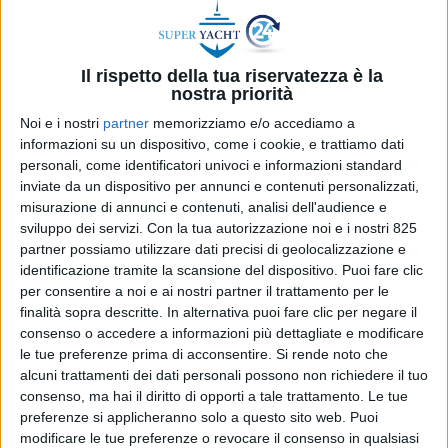
Il rispetto della tua riservatezza è la
nostra priorità
Noi e i nostri
partner
memorizziamo e/o accediamo a
informazioni su un dispositivo, come i cookie, e trattiamo dati
personali, come identificatori univoci e informazioni standard
inviate da un dispositivo per annunci e contenuti personalizzati,
misurazione di annunci e contenuti, analisi dell'audience e
sviluppo dei servizi.
Con la tua autorizzazione noi e i nostri 825
Genova –
Sono tre le aree geografiche verso le
partner possiamo utilizzare dati precisi di geolocalizzazione e
quali guarda con attenzione il cantiere Tankoa
identificazione tramite la scansione del dispositivo. Puoi fare clic
Yachts per ampliare la propria capacità produttiva:
per consentire a noi e ai nostri partner il trattamento per le
“Genova, Civitavecchia e Piombino”. Lo ha spiegato
finalità sopra descritte. In alternativa puoi fare clic per negare il
consenso o accedere a informazioni più dettagliate e modificare
Vincenzo Poerio, amministratore delegato di
le tue preferenze prima di acconsentire.
Si rende noto che
Tankoa yachts, in occasione della
presentazione
alcuni trattamenti dei dati personali possono non richiedere il tuo
del nuovo superyacht explorer da 50 metri
consenso, ma hai il diritto di opporti a tale trattamento. Le tue
disegnato da Hot Lab e ribattezzato T500 Tethys
.
preferenze si applicheranno solo a questo sito web. Puoi
modificare le tue preferenze o revocare il consenso in qualsiasi