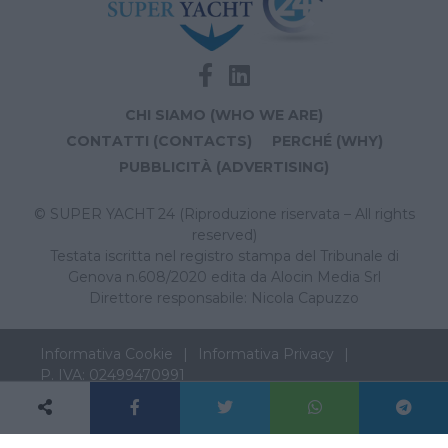
CHI SIAMO (WHO WE ARE)
CONTATTI (CONTACTS)
PERCHÉ (WHY)
PUBBLICITÀ (ADVERTISING)
© SUPER YACHT 24 (Riproduzione riservata – All rights
reserved)
Testata iscritta nel registro stampa del Tribunale di
Genova n.608/2020 edita da Alocin Media Srl
Direttore responsabile: Nicola Capuzzo
Informativa Cookie
Informativa Privacy
P. IVA: 02499470991