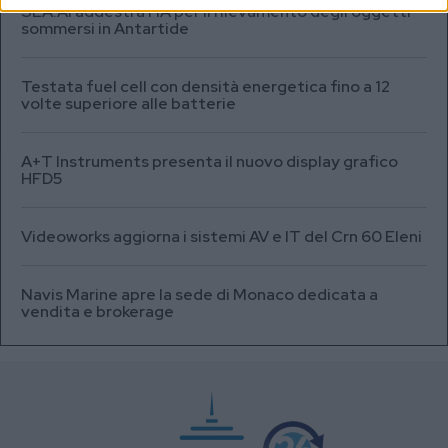
SEA.AI addestra l’IA per il rilevamento degli oggetti
sommersi in Antartide
Testata fuel cell con densità energetica fino a 12
volte superiore alle batterie
A+T Instruments presenta il nuovo display grafico
HFD5
Videoworks aggiorna i sistemi AV e IT del Crn 60 Eleni
Navis Marine apre la sede di Monaco dedicata a
vendita e brokerage