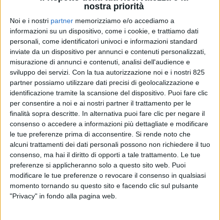
nostra priorità
Noi e i nostri
partner
memorizziamo e/o accediamo a
informazioni su un dispositivo, come i cookie, e trattiamo dati
personali, come identificatori univoci e informazioni standard
inviate da un dispositivo per annunci e contenuti personalizzati,
misurazione di annunci e contenuti, analisi dell'audience e
sviluppo dei servizi.
Con la tua autorizzazione noi e i nostri 825
partner possiamo utilizzare dati precisi di geolocalizzazione e
identificazione tramite la scansione del dispositivo. Puoi fare clic
per consentire a noi e ai nostri partner il trattamento per le
YARDS
28 MAGGIO 2026
finalità sopra descritte. In alternativa puoi fare clic per negare il
I consigli del nuovo a.d. di
consenso o accedere a informazioni più dettagliate e modificare
le tue preferenze prima di acconsentire.
Si rende noto che
Ferretti : “Non comprate la
alcuni trattamenti dei dati personali possono non richiedere il tuo
quinta casa, comprate uno
consenso, ma hai il diritto di opporti a tale trattamento. Le tue
preferenze si applicheranno solo a questo sito web. Puoi
yacht”
modificare le tue preferenze o revocare il consenso in qualsiasi
momento tornando su questo sito e facendo clic sul pulsante
"Privacy" in fondo alla pagina web.