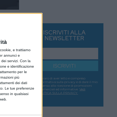
ISCRIVITI ALLA
NEWSLETTER
ità
ookie, e trattiamo
per annunci e
dei servizi.
Con la
ISCRIVITI
ione e identificazione
trattamento per le
ormazioni più
Dichiaro di aver letto e compreso
l'informativa sulla privacy e di dare il mio
attamenti dei dati
consenso alla ricezione di promozioni
nto. Le tue preferenze
commerciali ed informative.
Vedi
POLITICA SULLA PRIVACY.
senso in qualsiasi
 web.