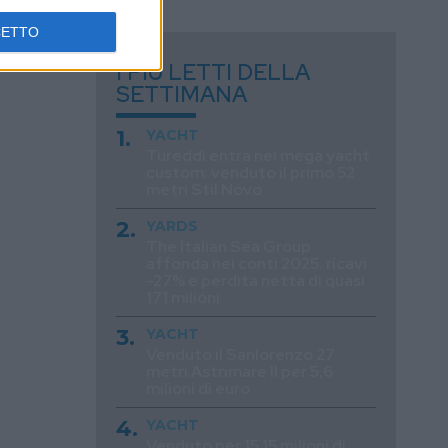
CETTO
I PIÙ LETTI DELLA
SETTIMANA
YACHT
Tureddi entra nei mega yacht
custom: venduto il primo 52
metri Stil Novo
YARDS
The Italian Sea Group
affonda nei conti 2025: ricavi
-27% e perdita netta di quasi
171 milioni
YACHT
Venduto il Sanlorenzo 27
metri Astrimare II per 5,6
milioni di euro
YACHT
Venduto per 15,15 milioni di