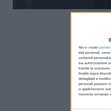
I
Noi e i nostri
partner
dati personali, come 
contenuti personalizz
tua autorizzazione no
tramite la scansione d
finalità sopra descri
dettagliate e modific
personali possono non
si applicheranno sol
momento tornando su 