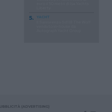
euro il 50 metri di Isa Yachts
Liberty
YACHT
Il Sanlorenzo Sd118 The Wolf
venduto in-house da
Autograph Yacht Group
UBBLICITÀ (ADVERTISING)