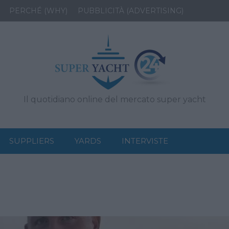
PERCHÉ (WHY)
PUBBLICITÀ (ADVERTISING)
Il quotidiano online del mercato super yacht
SUPPLIERS
YARDS
INTERVISTE