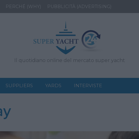
PERCHÉ (WHY)
PUBBLICITÀ (ADVERTISING)
Il quotidiano online del mercato super yacht
SUPPLIERS
YARDS
INTERVISTE
ay