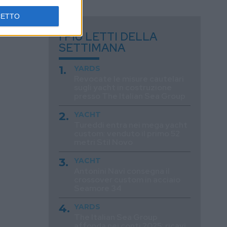
CETTO
I PIÙ LETTI DELLA
SETTIMANA
YARDS
Revocate le misure cautelari
sugli yacht in costruzione
presso The Italian Sea Group
YACHT
Tureddi entra nei mega yacht
custom: venduto il primo 52
metri Stil Novo
YACHT
Antonini Navi consegna il
crossover custom in acciaio
Seamore 34
YARDS
The Italian Sea Group
affonda nei conti 2025: ricavi