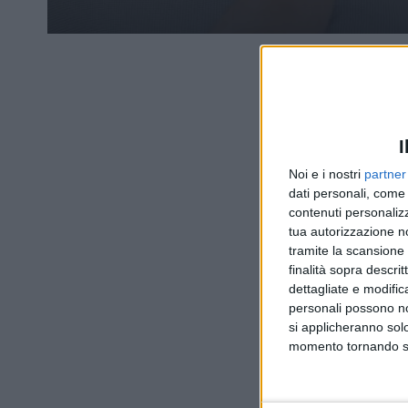
I
Noi e i nostri
partner
dati personali, come 
contenuti personalizz
tua autorizzazione no
tramite la scansione d
finalità sopra descri
dettagliate e modific
personali possono non
si applicheranno sol
momento tornando su 