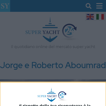
Il quotidiano online del mercato super yacht
Jorge e Roberto Aboumrad
Il rispetto della tua riservatezza è la