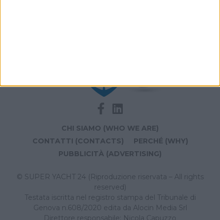
Aboumrad
CHI SIAMO (WHO WE ARE)
CONTATTI (CONTACTS)
PERCHÉ (WHY)
PUBBLICITÀ (ADVERTISING)
© SUPER YACHT 24 (Riproduzione riservata – All rights
reserved)
Testata iscritta nel registro stampa del Tribunale di
Genova n.608/2020 edita da Alocin Media Srl
Direttore responsabile: Nicola Capuzzo