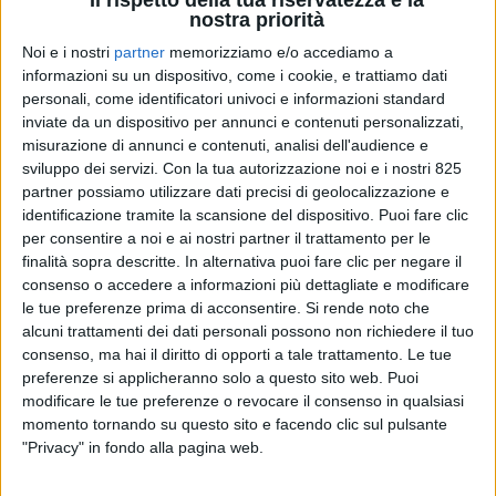
nostra priorità
Noi e i nostri
partner
memorizziamo e/o accediamo a
informazioni su un dispositivo, come i cookie, e trattiamo dati
personali, come identificatori univoci e informazioni standard
inviate da un dispositivo per annunci e contenuti personalizzati,
misurazione di annunci e contenuti, analisi dell'audience e
sviluppo dei servizi.
Con la tua autorizzazione noi e i nostri 825
partner possiamo utilizzare dati precisi di geolocalizzazione e
identificazione tramite la scansione del dispositivo. Puoi fare clic
per consentire a noi e ai nostri partner il trattamento per le
finalità sopra descritte. In alternativa puoi fare clic per negare il
consenso o accedere a informazioni più dettagliate e modificare
le tue preferenze prima di acconsentire.
Si rende noto che
YACHT
19 SETTEMBRE 2023
alcuni trattamenti dei dati personali possono non richiedere il tuo
Alpha Yachts costruirà yacht
consenso, ma hai il diritto di opporti a tale trattamento. Le tue
preferenze si applicheranno solo a questo sito web. Puoi
sostenibili a Monfalcone
modificare le tue preferenze o revocare il consenso in qualsiasi
momento tornando su questo sito e facendo clic sul pulsante
"Privacy" in fondo alla pagina web.