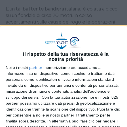
L’unità, battente bandiera italiana, è colata a picco
su un fondale di circa 20 metri. In corso
accertamenti sulle cause del rogo e le operazioni
per prevenire possibili sversamenti in mare
DI
REDAZIONE SUPER YACHT 24
8 LUGLIO
2026
Il rispetto della tua riservatezza è la
STAMPA
nostra priorità
Noi e i nostri
partner
memorizziamo e/o accediamo a
informazioni su un dispositivo, come i cookie, e trattiamo dati
personali, come identificatori univoci e informazioni standard
inviate da un dispositivo per annunci e contenuti personalizzati,
misurazione di annunci e contenuti, analisi dell'audience e
sviluppo dei servizi.
Con la tua autorizzazione noi e i nostri 825
partner possiamo utilizzare dati precisi di geolocalizzazione e
identificazione tramite la scansione del dispositivo. Puoi fare clic
per consentire a noi e ai nostri partner il trattamento per le
finalità sopra descritte. In alternativa puoi fare clic per negare il