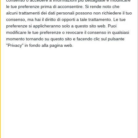
consenso o accedere a informazioni più dettagliate e modificare
le tue preferenze prima di acconsentire.
Si rende noto che
alcuni trattamenti dei dati personali possono non richiedere il tuo
consenso, ma hai il diritto di opporti a tale trattamento. Le tue
preferenze si applicheranno solo a questo sito web. Puoi
modificare le tue preferenze o revocare il consenso in qualsiasi
momento tornando su questo sito e facendo clic sul pulsante
"Privacy" in fondo alla pagina web.
Un incendio sviluppatosi a bordo di
un’imbarcazione da diporto di 16 metri ha
provocato l’affondamento dell’unità al largo
dell’isola di Tavolara, in Sardegna.
L’imbarcazione, battente bandiera italiana, è
affondata a circa un miglio nautico dalla costa, nei
pressi della Secca dei Topi, su un fondale di circa
20 metri, dopo essere stata interessata da un
violento rogo le cui cause sono ancora in corso di
accertamento. Tra le prime ipotesi, ad aver