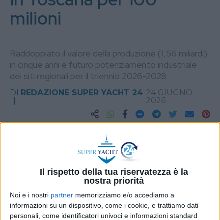
milioni
Raddoppiato il valore della produzione (1,56 miliardi)
in cinque anni e futuro potenziamento industriale
dei siti regionali per il triennio 2026-2028
DI
REDAZIONE SUPER YACHT 24
24 GIUGNO
2026
STAMPA
Il rispetto della tua riservatezza è la
nostra priorità
Noi e i nostri
partner
memorizziamo e/o accediamo a
informazioni su un dispositivo, come i cookie, e trattiamo dati
personali, come identificatori univoci e informazioni standard