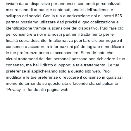
inviate da un dispositivo per annunci e contenuti personalizzati,
misurazione di annunci e contenuti, analisi dell'audience e
sviluppo dei servizi.
Con la tua autorizzazione noi e i nostri 825
partner possiamo utilizzare dati precisi di geolocalizzazione e
identificazione tramite la scansione del dispositivo. Puoi fare clic
per consentire a noi e ai nostri partner il trattamento per le
finalità sopra descritte. In alternativa puoi fare clic per negare il
consenso o accedere a informazioni più dettagliate e modificare
le tue preferenze prima di acconsentire.
Si rende noto che
alcuni trattamenti dei dati personali possono non richiedere il tuo
consenso, ma hai il diritto di opporti a tale trattamento. Le tue
preferenze si applicheranno solo a questo sito web. Puoi
È stato varato oggi a Viareggio, con la tradizionale e
modificare le tue preferenze o revocare il consenso in qualsiasi
suggestiva cerimonia del varo a scivolo sullo scalo
momento tornando su questo sito e facendo clic sul pulsante
inclinato, Lumina, la nuova unità Benetti Class 44M.
"Privacy" in fondo alla pagina web.
Firmato da Cassetta Yacht Designers, il superyacht,
caratterizzato dal layout interno su quattro ponti
che privilegiano la luce naturale e dalla grande
autonomia nei lunghi trasferimenti, sarà
consegnato nell’estate 2026. L’evento, a cui hanno
partecipato i vertici della società oltre ai