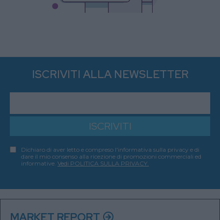
ISCRIVITI ALLA NEWSLETTER
ISCRIVITI
Dichiaro di aver letto e compreso l'informativa sulla privacy e di
dare il mio consenso alla ricezione di promozioni commerciali ed
informative.
Vedi POLITICA SULLA PRIVACY.
MARKET REPORT