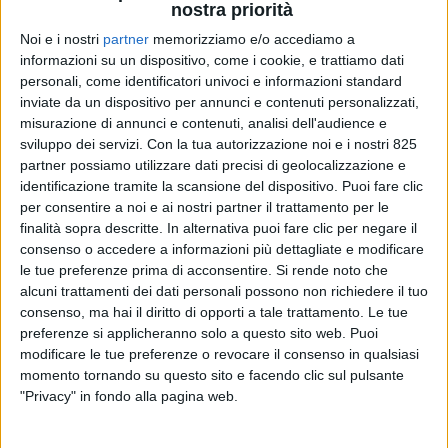
yacht?
nostra priorità
“Siamo partiti da un’ipotesi molto più grande dei 43
Noi e i nostri
partner
memorizziamo e/o accediamo a
metri attuali, ma conoscendo bene l’armatore che
informazioni su un dispositivo, come i cookie, e trattiamo dati
veniva da un 36 metri ho cercato di ‘proteggerlo’
personali, come identificatori univoci e informazioni standard
inviate da un dispositivo per annunci e contenuti personalizzati,
suggerendogli di arrivare al massimo a 40 metri.
misurazione di annunci e contenuti, analisi dell'audience e
Passare a 50 metri avrebbe significato perdere
sviluppo dei servizi.
Con la tua autorizzazione noi e i nostri 825
sensibilità al timone e performance. Poi alcuni
partner possiamo utilizzare dati precisi di geolocalizzazione e
elementi di layout e living hanno riportato la barca
identificazione tramite la scansione del dispositivo. Puoi fare clic
un po’ più in su come misure. Il tema dei tender è
per consentire a noi e ai nostri partner il trattamento per le
stato centrale: volevamo due tender, entrambi
finalità sopra descritte. In alternativa puoi fare clic per negare il
non visibili e non in coperta, per evitare limitazioni
consenso o accedere a informazioni più dettagliate e modificare
le tue preferenze prima di acconsentire.
Si rende noto che
in navigazione. E volevamo un tender ‘grosso’: ne
alcuni trattamenti dei dati personali possono non richiedere il tuo
abbiamo messo uno da 7 metri nel garage di prua.
consenso, ma hai il diritto di opporti a tale trattamento. Le tue
In più desideravamo una linea della tuga molto
preferenze si applicheranno solo a questo sito web. Puoi
slick, pulita, senza tempo. Tra proporzioni, altezze e
modificare le tue preferenze o revocare il consenso in qualsiasi
lunghezze, il dimensionamento finale naturale è
momento tornando su questo sito e facendo clic sul pulsante
diventato 43 metri”.
"Privacy" in fondo alla pagina web.
E le scelte progettuali successive?