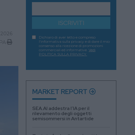
ISCRIVITI
 2026
Dichiaro di aver letto e compreso
l'informativa sulla privacy e di dare il mio
PA
consenso alla ricezione di promozioni
commerciali ed informative.
Vedi
POLITICA SULLA PRIVACY.
MARKET REPORT
SEA.AI addestra l’IA per il
rilevamento degli oggetti
semisommersi in Antartide