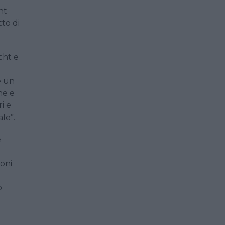
nt
tto di
cht e
è un
he e
i e
le”.
e
ioni
o