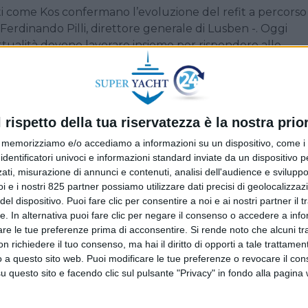
ti come Kos confermano l’evoluzione del refit a percorso
erdinando Pilli, direttore generale di Lusben -. Oggi
tualità devono lavorare insieme per rispondere alle
 qualità, all’affidabilità e alla continuità del valore nel
mma di aggiornamento tecnico e impiantistico. Le attivit
l rispetto della tua riservatezza è la nostra prior
i e i principali sistemi di bordo, inclusi climatizzazione,
rattamento delle acque e monitoraggio. Gli interventi hanno
memorizziamo e/o accediamo a informazioni su un dispositivo, come i c
a, revisione dei componenti critici e sostituzioni prevent
identificatori univoci e informazioni standard inviate da un dispositivo 
ati, misurazione di annunci e contenuti, analisi dell'audience e sviluppo 
 e continuità operativa. L’intero sistema di illuminazione 
i e i nostri 825 partner possiamo utilizzare dati precisi di geolocalizzaz
nsumo, con una completa riorganizzazione delle scenogra
el dispositivo. Puoi fare clic per consentire a noi e ai nostri partner il 
iornati plancia e sistemi elettronici di bordo per migliora
tte. In alternativa puoi fare clic per negare il consenso o accedere a inf
ne e il supporto alle attività dell’equipaggio.
are le tue preferenze prima di acconsentire.
Si rende noto che alcuni tr
 richiedere il tuo consenso, ma hai il diritto di opporti a tale trattame
leta verniciatura di scafo e sovrastruttura. Grazie alle
o a questo sito web. Puoi modificare le tue preferenze o revocare il con
ate da Lusben per il controllo ambientale, l’intervento 
questo sito e facendo clic sul pulsante "Privacy" in fondo alla pagina
etto con sistemi di gestione dell’aria e controllo delle
i brillantezza prossimi ai 98 gloss, valori comparabili agli