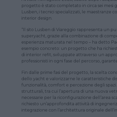
progetto è stato completato in circa sei mesi
Lusben, i tecnici specializzati, le maestranze c
interior design.
“Il sito Lusben di Viareggio rappresenta un pun
superyacht, grazie alla combinazione di comp
esperienza maturata nel tempo – ha detto Paolo
esempio concreto: un progetto che ha richiesto
di interior refit, sviluppate attraverso un ap
professionisti in ogni fase del percorso, garant
Fin dalle prime fasi del progetto, la scelta co
dello yacht e valorizzarne le caratteristiche d
funzionalità, comfort e percezione degli spaz
strutturali, tra cui l’apertura di una nuova vet
necessarie per la riconfigurazione dell’area s
richiesto un’approfondita attività di ingegneri
integrazione con l’architettura originale dell’