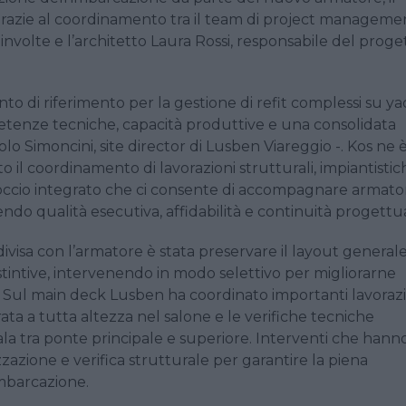
 grazie al coordinamento tra il team di project manageme
oinvolte e l’architetto Laura Rossi, responsabile del proge
to di riferimento per la gestione di refit complessi su ya
etenze tecniche, capacità produttive e una consolidata
 Simoncini, site director di Lusben Viareggio -. Kos ne 
 il coordinamento di lavorazioni strutturali, impiantistic
proccio integrato che ci consente di accompagnare armator
endo qualità esecutiva, affidabilità e continuità progettua
ndivisa con l’armatore è stata preservare il layout general
istintive, intervenendo in modo selettivo per migliorarne
i. Sul main deck Lusben ha coordinato importanti lavoraz
rata a tutta altezza nel salone e le verifiche tecniche
cala tra ponte principale e superiore. Interventi che hann
zzazione e verifica strutturale per garantire la piena
imbarcazione.