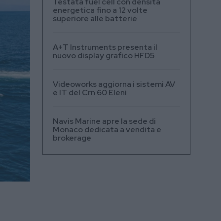
Testata fuel cell con densità
energetica fino a 12 volte
superiore alle batterie
A+T Instruments presenta il
nuovo display grafico HFD5
Videoworks aggiorna i sistemi AV
e IT del Crn 60 Eleni
Navis Marine apre la sede di
Monaco dedicata a vendita e
brokerage