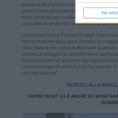
standard di una nuova costruzione e caratteriz
ponti in teak sono stati ripristinati attraverso
PIÙ OPZI
stato riconfigurato mediante la rimozione del
utilizzabili e rendendo l’area più versatile e 
Contestualmente, il progetto degli interni sv
interpretazione degli spazi, fondata su maggior
che è stata e non cerca di diventare qualcosa d
volontà di alleggerire, semplificare e valorizzar
luminosi e naturali da vivere ogni giorno. Ko
una nuova idea di comfort e di vita a bordo. E 
con naturalezza”.
ISCRIVITI ALLA NEWS
SUPER YACHT 24 È ANCHE SU WHATSAP
ESSERE