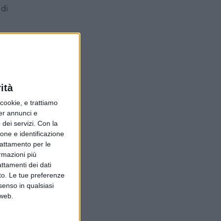
 di
à
ità
ookie, e trattiamo
ive
per annunci e
dei servizi.
Con la
è
ione e identificazione
fie
trattamento per le
re
ormazioni più
attamenti dei dati
nto. Le tue preferenze
senso in qualsiasi
è
 web.