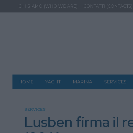
CHI SIAMO (WHO WE ARE)
CONTATTI (CONTACTS)
HOME
YACHT
MARINA
SERVICES
SERVICES
Lusben firma il re