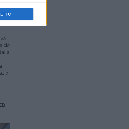
li. I
deck è
CETTO
ci
ova
a ciò
dalla
a
azio
ED