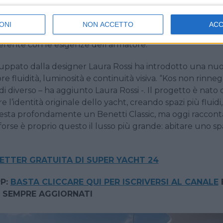
zati da una minima presenza di contaminazioni superficia
 interventi di manutenzione e riprofilatura, mentre il sun 
ONI
NON ACCETTO
AC
la vasca idromassaggio esistente, liberando nuove superfi
coerente con le esigenze dell’armatore.
iluppato dalla designer Laura Rossi ha introdotto una nu
e fluidità, luminosità e continuità visiva. “Kos non rinneg
i diverso – ha aggiunto Laura Rossi -. Il progetto è nato 
e l’identità originale dello yacht, creando spazi più fluidi,
s resta profondamente un Benetti Classic, ma oggi raccont
forse è proprio questo il lusso più grande: abitare uno sp
LETTER GRATUITA DI SUPER YACHT 24
P:
BASTA CLICCARE QUI PER ISCRIVERSI AL CANALE
 SEMPRE AGGIORNATI