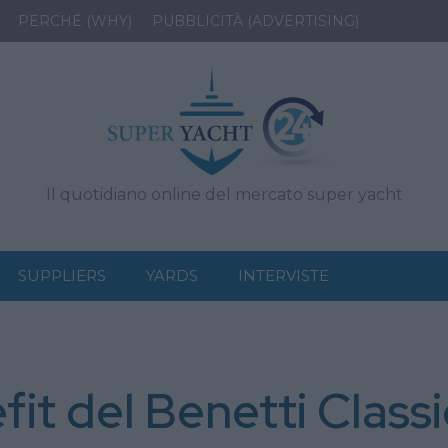
PERCHÉ (WHY)
PUBBLICITÀ (ADVERTISING)
Il quotidiano online del mercato super yacht
SUPPLIERS
YARDS
INTERVISTE
fit del Benetti Classi