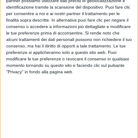
partner possiamo utilizzare dati precisi di geolocalizzazione e
identificazione tramite la scansione del dispositivo. Puoi fare clic
per consentire a noi e ai nostri partner il trattamento per le
finalità sopra descritte. In alternativa puoi fare clic per negare il
consenso o accedere a informazioni più dettagliate e modificare
le tue preferenze prima di acconsentire.
Si rende noto che
alcuni trattamenti dei dati personali possono non richiedere il tuo
consenso, ma hai il diritto di opporti a tale trattamento. Le tue
preferenze si applicheranno solo a questo sito web. Puoi
modificare le tue preferenze o revocare il consenso in qualsiasi
momento tornando su questo sito e facendo clic sul pulsante
"Privacy" in fondo alla pagina web.
Il controllo di Ferretti, attualmente nelle mani di
Fih/Weichai, sarà esaminato in tribunale. Kkcg
Maritime, la holding d’investimento del miliardario
ceco Karel Komárek, informa in data odierna di
aver depositato un ricorso d’urgenza a Bologna
per congelare la nomina del nuovo consiglio
d’amministrazione, puntando a bloccare il vertice
del gruppo.