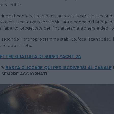
 zona notte.
o principalmente sul sun deck, attrezzato con una second
lo yacht. Una terza piscina è situata a poppa del bridge d
l’aperto, progettata per l’intrattenimento serale degli os
secondo il cronoprogramma stabilito, focalizzandosi sul
conclude la nota.
TTER GRATUITA DI SUPER YACHT 24
P:
BASTA CLICCARE QUI PER ISCRIVERSI AL CANALE
 SEMPRE AGGIORNATI