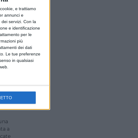
zzo
ookie, e trattiamo
per annunci e
ti
dei servizi.
Con la
retto
ione e identificazione
trattamento per le
una
ormazioni più
ai
attamenti dei dati
nto. Le tue preferenze
senso in qualsiasi
ipici
 web.
 e
ente
CETTO
 una
ta a
ocate