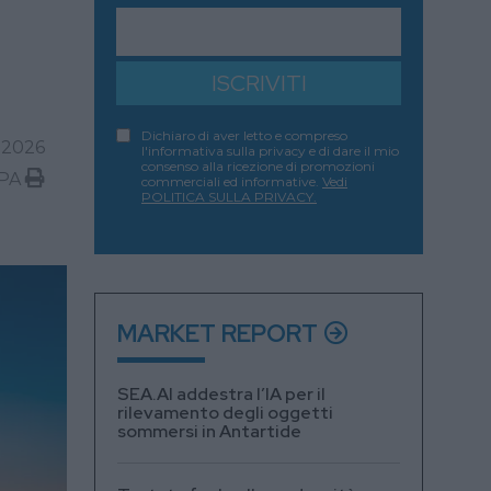
ISCRIVITI
Dichiaro di aver letto e compreso
 2026
l'informativa sulla privacy e di dare il mio
consenso alla ricezione di promozioni
PA
commerciali ed informative.
Vedi
POLITICA SULLA PRIVACY.
MARKET REPORT
SEA.AI addestra l’IA per il
rilevamento degli oggetti
sommersi in Antartide