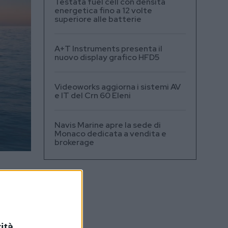
Testata fuel cell con densità
energetica fino a 12 volte
superiore alle batterie
A+T Instruments presenta il
nuovo display grafico HFD5
Videoworks aggiorna i sistemi AV
e IT del Crn 60 Eleni
Navis Marine apre la sede di
Monaco dedicata a vendita e
brokerage
Dream,
guito
o del
ità