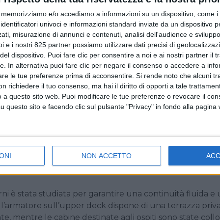
generale del nuovo 61 metri sono stati affidati a Horacio Bo
memorizziamo e/o accediamo a informazioni su un dispositivo, come i c
one con il cantiere genovese. L’architettura navale e
identificatori univoci e informazioni standard inviate da un dispositivo 
i Axis Group Yacht Design. Per quanto riguarda gli ambien
ati, misurazione di annunci e contenuti, analisi dell'audience e sviluppo 
e Sinot Yacht Architecture & Design, che ha lavorato in st
i e i nostri 825 partner possiamo utilizzare dati precisi di geolocalizzaz
el dispositivo. Puoi fare clic per consentire a noi e ai nostri partner il 
 Questa configurazione interamente su misura, informa 
tte. In alternativa puoi fare clic per negare il consenso o accedere a inf
e Tankoa Yachts, orientata a plasmare ogni unità attorno 
are le tue preferenze prima di acconsentire.
Si rende noto che alcuni tr
me fasi progettuali.
 richiedere il tuo consenso, ma hai il diritto di opporti a tale trattame
o a questo sito web. Puoi modificare le tue preferenze o revocare il con
 i 70 metri con l’obiettivo di offrire volumetrie e comfort t
questo sito e facendo clic sul pulsante "Privacy" in fondo alla pagina
do l’efficienza, la versatilità operativa e la facilità di
60 metri. Focalizzato sull’importanza della vita all’aperto
Project Dream ha una beach area di ampie dimensioni
ttaforme abbattibili a livello dell’acqua. L’area è direttam
ONI
NON ACCETTO
AC
ude una palestra, una sauna e uno spazio dedicato ai
rni è stata studiata per garantire una continuità fluida e
ll’armatore sull’upper deck dispone di una terrazza priva
te, mentre le cabine destinate agli ospiti sono state coll