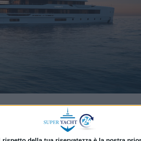
a, la tradizionale cerimonia della moneta per il Project 
ndo ufficialmente il via alla costruzione dello scafo a se
rogetto, la cui consegna all’armatore è prevista per l’inizi
25.
l rispetto della tua riservatezza è la nostra prior