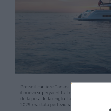
Presso il cantiere Tankoa Yachts a Civitavecchi
il nuovo superyacht full custom di 61 metri, da
della posa della chiglia. La vendita di questo p
2029, era stata perfezionata nell’estate del 20
I