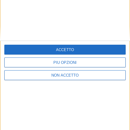
tariffa ad hoc per lo svolgimento del servizio, è
escluso che l’amministrazione comunale possa
richiedere nell’ambito portuale il pagamento della
tassa.
ISCRIVITI ALLA NEWSLETTER GRATUITA DI
SUPER YACHT 24
ACCETTO
SUPER YACHT 24 È ANCHE SU
PIÙ OPZIONI
WHATSAPP:
BASTA CLICCARE QUI PER
ISCRIVERSI AL CANALE
ED ESSERE SEMPRE
NON ACCETTO
AGGIORNATI
ISCRIVITI ALLA NEWSLETTER