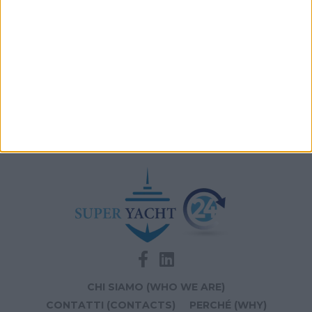
A+T Instruments presenta il nuovo display grafico
HFD5
Videoworks aggiorna i sistemi AV e IT del Crn 60 Eleni
Navis Marine apre la sede di Monaco dedicata a
vendita e brokerage
CHI SIAMO (WHO WE ARE)
CONTATTI (CONTACTS)
PERCHÉ (WHY)