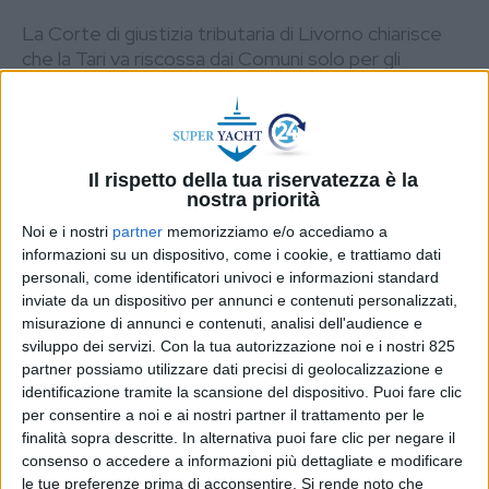
La Corte di giustizia tributaria di Livorno chiarisce
che la Tari va riscossa dai Comuni solo per gli
specchi acquei non ricadenti nella giurisdizione di
un’Autorità portuale
DI
REDAZIONE SUPERYACHT24
1 GIUGNO
2026
Il rispetto della tua riservatezza è la
nostra priorità
STAMPA
Noi e i nostri
partner
memorizziamo e/o accediamo a
informazioni su un dispositivo, come i cookie, e trattiamo dati
personali, come identificatori univoci e informazioni standard
inviate da un dispositivo per annunci e contenuti personalizzati,
misurazione di annunci e contenuti, analisi dell'audience e
sviluppo dei servizi.
Con la tua autorizzazione noi e i nostri 825
partner possiamo utilizzare dati precisi di geolocalizzazione e
identificazione tramite la scansione del dispositivo. Puoi fare clic
per consentire a noi e ai nostri partner il trattamento per le
finalità sopra descritte. In alternativa puoi fare clic per negare il
consenso o accedere a informazioni più dettagliate e modificare
le tue preferenze prima di acconsentire.
Si rende noto che