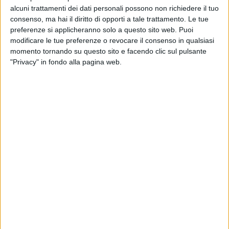
alcuni trattamenti dei dati personali possono non richiedere il tuo
consenso, ma hai il diritto di opporti a tale trattamento. Le tue
preferenze si applicheranno solo a questo sito web. Puoi
modificare le tue preferenze o revocare il consenso in qualsiasi
momento tornando su questo sito e facendo clic sul pulsante
"Privacy" in fondo alla pagina web.
Gli specchi acquei “sono aree scoperte ed è
indifferente che siano aree solide o liquide, quindi
sono soggetti a tassazione sia i posti destinati
all’ormeggio di imbarcazioni in acqua, sia i posti a
terra per il rimessaggio nell’area portuale, con
l’imponibilità di tali spazi”.
Lo ha ribadito una sentenza della Corte di giustizia