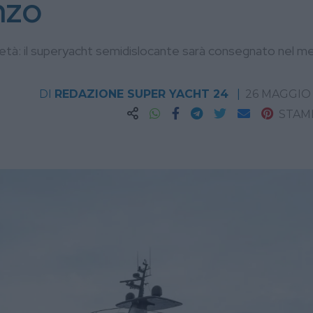
nzo
ocietà: il superyacht semidislocante sarà consegnato nel m
DI
REDAZIONE SUPER YACHT 24
26 MAGGIO
STAM