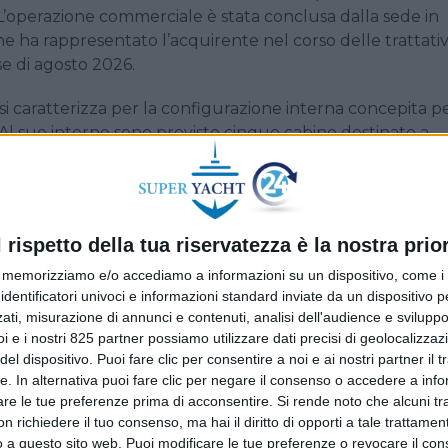
L’operazione commerciale è stata conclusa dalla sede in
he ha rappresentato l’acquirente nel corso delle trattativ
e di agosto 2026.
si caratterizza per la configurazione interna concepita p
. Al suo interno sono previste cinque cabine destinate a
ti flessibili capaci di adattarsi sia alla navigazione prolu
na semidislocante consente di raggiungere una velocità ma
l rispetto della tua riservatezza è la nostra prior
e tra autonomia e andature di trasferimento.
memorizziamo e/o accediamo a informazioni su un dispositivo, come i c
portano la firma dello studio Zuccon International Project
identificatori univoci e informazioni standard inviate da un dispositivo 
te. Lo stile dello yacht si esprime attraverso ampie aree
ati, misurazione di annunci e contenuti, analisi dell'audience e sviluppo 
i e i nostri 825 partner possiamo utilizzare dati precisi di geolocalizzaz
videnziando una linea che punta alla stabilità estetica nel
el dispositivo. Puoi fare clic per consentire a noi e ai nostri partner il 
orme e le necessità d’uso concrete della vita a bordo.
tte. In alternativa puoi fare clic per negare il consenso o accedere a inf
are le tue preferenze prima di acconsentire.
Si rende noto che alcuni tr
Fgi Yacht Group, ‘rappresenta un traguardo condiviso ch
 richiedere il tuo consenso, ma hai il diritto di opporti a tale trattame
le competenze tecniche del cantiere ligure e l’attività di
o a questo sito web. Puoi modificare le tue preferenze o revocare il con