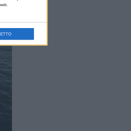
 web.
ED
CETTO