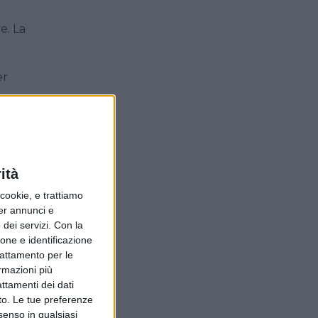
e. La
er
ngata
ssima
ità
ookie, e trattiamo
, che
per annunci e
dei servizi.
Con la
ione e identificazione
trattamento per le
ormazioni più
attamenti dei dati
e
nto. Le tue preferenze
senso in qualsiasi