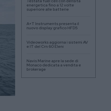
Testata fuel cell con densità
energetica fino a 12 volte
superiore alle batterie
A+T Instruments presenta il
nuovo display grafico HFD5
Videoworks aggiorna i sistemi AV
e IT del Crn 60 Eleni
Navis Marine apre la sede di
Monaco dedicata a vendita e
brokerage