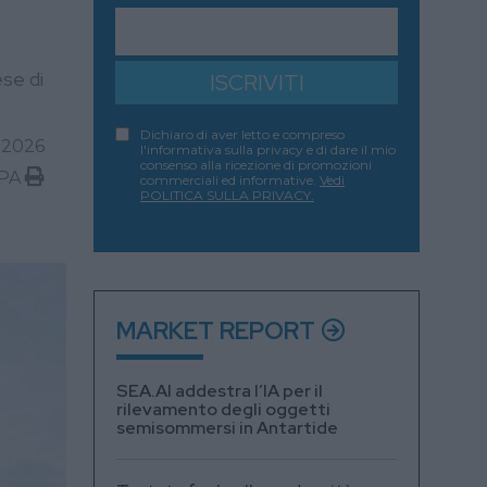
ese di
ISCRIVITI
Dichiaro di aver letto e compreso
 2026
l'informativa sulla privacy e di dare il mio
consenso alla ricezione di promozioni
PA
commerciali ed informative.
Vedi
POLITICA SULLA PRIVACY.
MARKET REPORT
SEA.AI addestra l’IA per il
rilevamento degli oggetti
semisommersi in Antartide