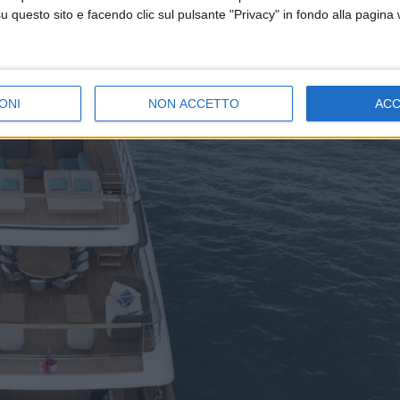
cana’.
questo sito e facendo clic sul pulsante "Privacy" in fondo alla pagina
TTER GRATUITA DI SUPER YACHT 24
P:
BASTA CLICCARE QUI PER ISCRIVERSI AL CANALE
ONI
NON ACCETTO
AC
 SEMPRE AGGIORNATI