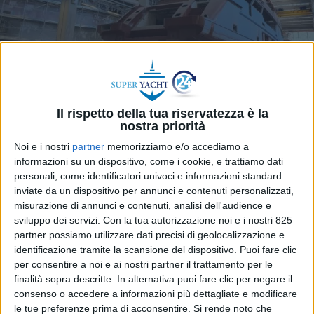
Il rispetto della tua riservatezza è la
nostra priorità
Noi e i nostri
partner
memorizziamo e/o accediamo a
informazioni su un dispositivo, come i cookie, e trattiamo dati
personali, come identificatori univoci e informazioni standard
inviate da un dispositivo per annunci e contenuti personalizzati,
Teatro del recente convegno sulla nautica
misurazione di annunci e contenuti, analisi dell'audience e
toscana, il nuovo stabilimento di Amer Yachts ai
sviluppo dei servizi.
Con la tua autorizzazione noi e i nostri 825
Navicelli, a Pisa, frutto di un investimento da 20
partner possiamo utilizzare dati precisi di geolocalizzazione e
milioni di euro, si propone come un polo industriale
identificazione tramite la scansione del dispositivo. Puoi fare clic
per la manifattura avanzata e l’integrazione di
per consentire a noi e ai nostri partner il trattamento per le
sistemi complessi. A margine del convegno, SUPER
finalità sopra descritte. In alternativa puoi fare clic per negare il
consenso o accedere a informazioni più dettagliate e modificare
YACHT 24 ha incontrato Barbara Amerio,
le tue preferenze prima di acconsentire.
Si rende noto che
amministratore delegato del cantiere, per parlare