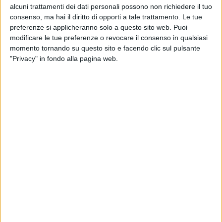
alcuni trattamenti dei dati personali possono non richiedere il tuo
della nuova strategia del brand: un percorso
consenso, ma hai il diritto di opporti a tale trattamento. Le tue
focalizzato sullo sviluppo delle grandi costruzioni
preferenze si applicheranno solo a questo sito web. Puoi
in metallo e sull’efficienza ecologica della filiera.
modificare le tue preferenze o revocare il consenso in qualsiasi
momento tornando su questo sito e facendo clic sul pulsante
Barbara Amerio, il cantiere impressiona al
"Privacy" in fondo alla pagina web.
primo sguardo: quali sono i numeri e la
missione industriale di questo nuovo polo?
“Siamo davanti a una struttura di 5.000 metri
quadrati coperti su 15.000 totali di superficie.
L’altezza supera i 20 metri, una misura straordinaria
che ci permette di costruire i ponti dei superyacht
interamente al chiuso. La movimentazione di
manufatti così grandi è complessa, ma siamo in
mano a maestranze altamente specializzate. Il
nostro obiettivo è consolidare un cantiere di
nicchia: non cerchiamo i grandi numeri, ma una
qualità elevatissima e una personalizzazione spinta
sul metallo, materiale che lo consente, e qui a Pisa