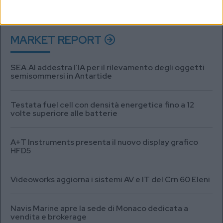
MARKET REPORT
SEA.AI addestra l’IA per il rilevamento degli oggetti
semisommersi in Antartide
Testata fuel cell con densità energetica fino a 12
volte superiore alle batterie
A+T Instruments presenta il nuovo display grafico
HFD5
Videoworks aggiorna i sistemi AV e IT del Crn 60 Eleni
Navis Marine apre la sede di Monaco dedicata a
vendita e brokerage