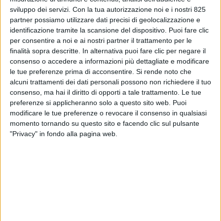
importanti chiarimenti sulle unità da diporto
sviluppo dei servizi.
Con la tua autorizzazione noi e i nostri 825
partner possiamo utilizzare dati precisi di geolocalizzazione e
immatricolate in un Paese extra-Ue che
identificazione tramite la scansione del dispositivo. Puoi fare clic
entrano nel territorio dell’Unione Europea
, sia in
per consentire a noi e ai nostri partner il trattamento per le
tema di appuramento/rinnovo del regime, sia in
finalità sopra descritte. In alternativa puoi fare clic per negare il
ordine alla possibilità di svolgere attività di
consenso o accedere a informazioni più dettagliate e modificare
noleggio/charter in acque italiane in ‘ammissione
le tue preferenze prima di acconsentire.
Si rende noto che
temporanea’. Il documento
ADM fa seguito alle
alcuni trattamenti dei dati personali possono non richiedere il tuo
Circolari n. 8/2025 e n. 20/2022.
consenso, ma hai il diritto di opporti a tale trattamento. Le tue
preferenze si applicheranno solo a questo sito web. Puoi
modificare le tue preferenze o revocare il consenso in qualsiasi
“Esprimo grande apprezzamento innanzitutto per
momento tornando su questo sito e facendo clic sul pulsante
la sensibilità di Agenzia delle Dogane e Monopoli,
"Privacy" in fondo alla pagina web.
del Direttore Claudio Oliviero e di tutta la sua
squadra, che da alcuni anni ha eletto il Salone
Nautico a Genova a momento di confronto con
l’Associazione nazionale di categoria, per ascoltare
le problematiche di un settore vitale del made in
Italy e preservarne la competitività” è il commento
di Piero Formenti, presidente di Confindustria
Nautica. “Gli importanti chiarimenti forniti con la