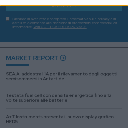
ISCRIVITI
Dichiaro di aver letto e compreso l'informativa sulla privacy e di
dare il mio consenso alla ricezione di promozioni commerciali ed
informative.
Vedi POLITICA SULLA PRIVACY.
MARKET REPORT
SEA.AI addestra l’IA per il rilevamento degli oggetti
semisommersi in Antartide
Testata fuel cell con densità energetica fino a 12
volte superiore alle batterie
A+T Instruments presenta il nuovo display grafico
HFD5