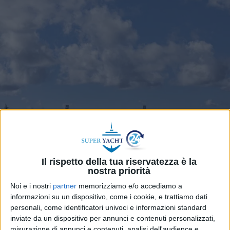
Il rispetto della tua riservatezza è la
nostra priorità
Noi e i nostri
partner
memorizziamo e/o accediamo a
informazioni su un dispositivo, come i cookie, e trattiamo dati
Confindustria Nautica esulta per la Circolare
personali, come identificatori univoci e informazioni standard
n.11/2026 dell’Agenzia delle Dogane e Monopoli
inviate da un dispositivo per annunci e contenuti personalizzati,
appena pubblicata (venerdì 15 maggio) che offre
misurazione di annunci e contenuti, analisi dell'audience e