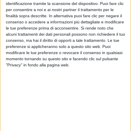
identificazione tramite la scansione del dispositivo. Puoi fare clic
per consentire a noi e ai nostri partner il trattamento per le
finalità sopra descritte. In alternativa puoi fare clic per negare il
consenso o accedere a informazioni più dettagliate e modificare
le tue preferenze prima di acconsentire.
Si rende noto che
alcuni trattamenti dei dati personali possono non richiedere il tuo
consenso, ma hai il diritto di opporti a tale trattamento. Le tue
preferenze si applicheranno solo a questo sito web. Puoi
modificare le tue preferenze o revocare il consenso in qualsiasi
momento tornando su questo sito e facendo clic sul pulsante
Ammiraglio, superyacht di di 34,57 metri prodotto
"Privacy" in fondo alla pagina web.
dai Cantieri Navali Lavagna, è stato venduto al
termine di una trattativa che si è tenuta tra Nicola
Ricci di My Yachts World, in rappresentanza
dell’acquirente, e Diego Cerasi di De Valk Yacht
Brokers, che ha curato gli interessi del venditore.
Consegnato nel 2003, lo yacht è costruito
interamente in alluminio garantendo solidità e
performance. Il design esterno e l’architettura
navale sono stati curati direttamente dal team in-