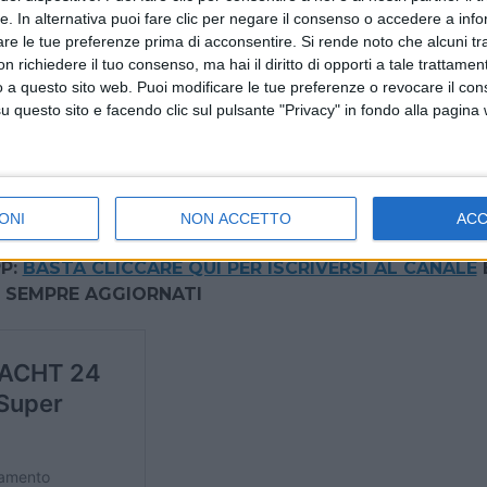
sistema propulsivo principale è garantito da motori ibridi d
tte. In alternativa puoi fare clic per negare il consenso o accedere a inf
are le tue preferenze prima di acconsentire.
Si rende noto che alcuni tr
opulsione aggiuntiva che può raggiungere i 15 nodi.
 richiedere il tuo consenso, ma hai il diritto di opporti a tale trattame
o a questo sito web. Puoi modificare le tue preferenze o revocare il con
ne del 2027, unisce la possibilità di una piattaforma da
questo sito e facendo clic sul pulsante "Privacy" in fondo alla pagina
 la responsabilità ambientale, e punta nello stesso tem
torno al mondo. Gli interni saranno completamente
e di vita dell’armatore.
TTER GRATUITA DI SUPER YACHT 24
ONI
NON ACCETTO
AC
P:
BASTA CLICCARE QUI PER ISCRIVERSI AL CANALE
 SEMPRE AGGIORNATI