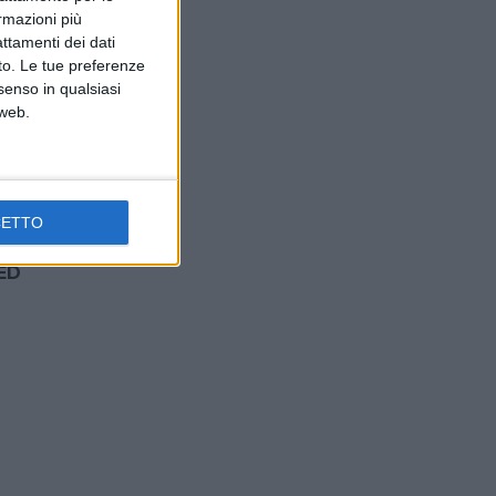
iesel-
ormazioni più
attamenti dei dati
nto. Le tue preferenze
senso in qualsiasi
 web.
po ad
CETTO
ED