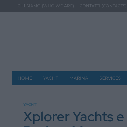
CHI SIAMO (WHO WE ARE)
CONTATTI (CONTACTS)
HOME
YACHT
MARINA
SERVICES
YACHT
Xplorer Yachts e 