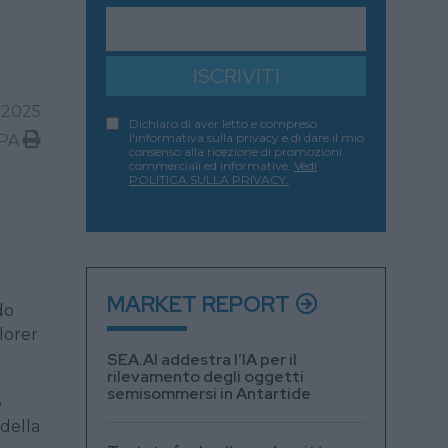
ISCRIVITI
 2025
Dichiaro di aver letto e compreso
l'informativa sulla privacy e di dare il mio
PA
consenso alla ricezione di promozioni
commerciali ed informative.
Vedi
POLITICA SULLA PRIVACY.
MARKET REPORT
do
lorer
SEA.AI addestra l’IA per il
rilevamento degli oggetti
semisommersi in Antartide
6
 della