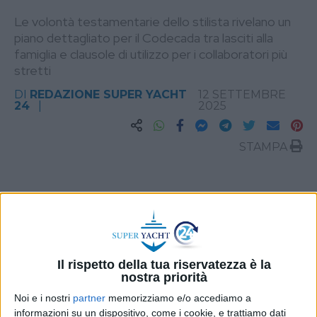
Le volontà testamentarie dello stilista rivelano un
piano dettagliato per il Codecada tra lasciti alla
famiglia e clausole di utilizzo per i collaboratori più
stretti
DI
REDAZIONE SUPER YACHT
12 SETTEMBRE
24
2025
STAMPA
Il rispetto della tua riservatezza è la
nostra priorità
Noi e i nostri
partner
memorizziamo e/o accediamo a
informazioni su un dispositivo, come i cookie, e trattiamo dati