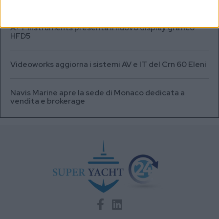
A+T Instruments presenta il nuovo display grafico
HFD5
Videoworks aggiorna i sistemi AV e IT del Crn 60 Eleni
Navis Marine apre la sede di Monaco dedicata a
vendita e brokerage