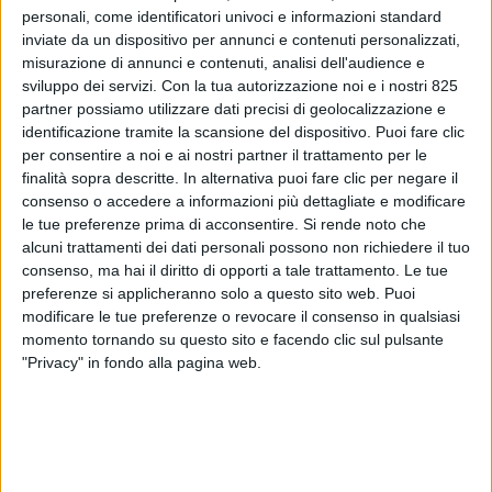
personali, come identificatori univoci e informazioni standard
inviate da un dispositivo per annunci e contenuti personalizzati,
misurazione di annunci e contenuti, analisi dell'audience e
sviluppo dei servizi.
Con la tua autorizzazione noi e i nostri 825
partner possiamo utilizzare dati precisi di geolocalizzazione e
identificazione tramite la scansione del dispositivo. Puoi fare clic
per consentire a noi e ai nostri partner il trattamento per le
L’apertura delle ultime volontà di Giorgio Armani
finalità sopra descritte. In alternativa puoi fare clic per negare il
ha rivelato disposizioni precise non solo per il suo
consenso o accedere a informazioni più dettagliate e modificare
impero della moda e per le tante proprietà
le tue preferenze prima di acconsentire.
Si rende noto che
immobiliari, ma anche per il suo superyacht, il Maìn.
alcuni trattamenti dei dati personali possono non richiedere il tuo
Le decisioni relative a questo yacht di 65 metri,
consenso, ma hai il diritto di opporti a tale trattamento. Le tue
costruito dal cantiere Codecasa con interni
preferenze si applicheranno solo a questo sito web. Puoi
modificare le tue preferenze o revocare il consenso in qualsiasi
disegnati personalmente dallo stilista e varato nel
momento tornando su questo sito e facendo clic sul pulsante
2008, sono un’ulteriore testimonianza della sua
"Privacy" in fondo alla pagina web.
meticolosa attenzione per ogni aspetto.
Nelle sue ultime volontà, scrive il
corriere.it
, Giorgio
Armani ha assegnato il Maìn alla sorella Rosanna e
ai nipoti Andrea Camerana e Silvana Armani. Il