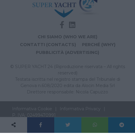
CHI SIAMO (WHO WE ARE)
CONTATTI (CONTACTS)
PERCHÉ (WHY)
PUBBLICITÀ (ADVERTISING)
© SUPER YACHT 24 (Riproduzione riservata – All rights
reserved)
Testata iscritta nel registro stampa del Tribunale di
Genova n.608/2020 edita da Alocin Media Srl
Direttore responsabile: Nicola Capuzzo
Informativa Cookie
Informativa Privacy
P. IVA: 02499470991