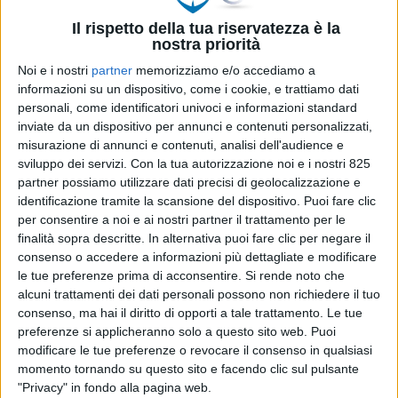
degli ospiti. Lo spiegano bene Pete Baker,
Il rispetto della tua riservatezza è la
Technical Manager di West Nautical, Giulio Alberti
nostra priorità
e Hanco Duvenage, After Sales Manager
Noi e i nostri
partner
memorizziamo e/o accediamo a
rispettivamente di VULKAN Italia e VULKAN South
informazioni su un dispositivo, come i cookie, e trattiamo dati
Africa, raccontando un recente intervento che ha
personali, come identificatori univoci e informazioni standard
richiesto collaborazione coordinata tra le due
inviate da un dispositivo per annunci e contenuti personalizzati,
organizzazioni: un complesso progetto di
misurazione di annunci e contenuti, analisi dell'audience e
manutenzione lungo la linea propulsiva di un CRN
sviluppo dei servizi.
Con la tua autorizzazione noi e i nostri 825
partner possiamo utilizzare dati precisi di geolocalizzazione e
di 62 metri, impegnato lungo rotte non
identificazione tramite la scansione del dispositivo. Puoi fare clic
convenzionali lungo le coste africane, in
per consentire a noi e ai nostri partner il trattamento per le
preparazione ad un ambizioso programma di
finalità sopra descritte. In alternativa puoi fare clic per negare il
navigazione in Sud America, seguito da un’intensa
consenso o accedere a informazioni più dettagliate e modificare
stagione di charter nel Mediterraneo.
le tue preferenze prima di acconsentire.
Si rende noto che
alcuni trattamenti dei dati personali possono non richiedere il tuo
Nel segmento dei superyacht, e in particolare nel
consenso, ma hai il diritto di opporti a tale trattamento. Le tue
mercato charter, continuità operativa, affidabilità,
preferenze si applicheranno solo a questo sito web. Puoi
modificare le tue preferenze o revocare il consenso in qualsiasi
performance e standard di servizio elevati
momento tornando su questo sito e facendo clic sul pulsante
rappresentano prerequisiti fondamentali
"Privacy" in fondo alla pagina web.
dell’esperienza che gli ospiti si aspettano a bordo.