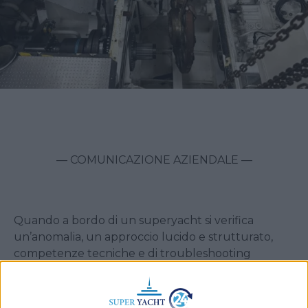
— COMUNICAZIONE AZIENDALE —
Quando a bordo di un superyacht si verifica
un’anomalia, un approccio lucido e strutturato,
competenze tecniche e di troubleshooting
insieme ad una comunicazione efficace sono
elementi essenziali per salvaguardare la continuità
operativa e preservare la qualità dell’esperienza