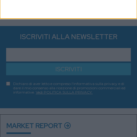
ISCRIVITI ALLA NEWSLETTER
ISCRIVITI
Dichiaro di aver letto e compreso l'informativa sulla privacy e di
dare il mio consenso alla ricezione di promozioni commerciali ed
informative.
Vedi POLITICA SULLA PRIVACY.
MARKET REPORT