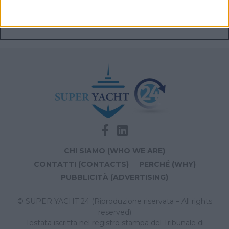
Videoworks aggiorna i sistemi AV e IT del Crn 60 Eleni
CHI SIAMO (WHO WE ARE)
CONTATTI (CONTACTS)
PERCHÉ (WHY)
PUBBLICITÀ (ADVERTISING)
© SUPER YACHT 24 (Riproduzione riservata – All rights
reserved)
Testata iscritta nel registro stampa del Tribunale di