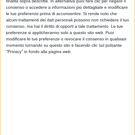
finalità sopra descritte. In alternativa puoi fare clic per negare il
consenso o accedere a informazioni più dettagliate e modificare
le tue preferenze prima di acconsentire.
Si rende noto che
alcuni trattamenti dei dati personali possono non richiedere il tuo
consenso, ma hai il diritto di opporti a tale trattamento. Le tue
preferenze si applicheranno solo a questo sito web. Puoi
modificare le tue preferenze o revocare il consenso in qualsiasi
Il cantiere Baglietto annuncia la vendita di un
momento tornando su questo sito e facendo clic sul pulsante
nuovo Dom115 con consegna nel 2027. Il
"Privacy" in fondo alla pagina web.
superyacht sarà firmato da Stefano Vafiadis per
quanto riguarda il design esterno, mentre gli
interni saranno curati direttamente dall’ufficio stile
del cantiere.
“La linea disegnata da Stefano Vafiadis si conferma
dunque un best-seller anche nella sua taglia più
piccola, grazie a linee moderne ed accattivanti che
esaltano ulteriormente lo stile sportivo già
evidente nel modello di dimensioni maggiori. Come
per quest’ultimo, i volumi generosi e le ampie
finestrature a tutta altezza apribili su più lati del