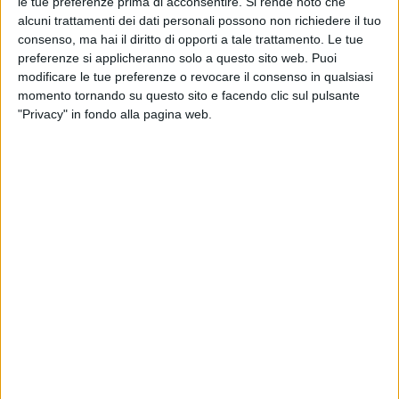
le tue preferenze prima di acconsentire.
Si rende noto che
pienamente la sensazione di essere un superyacht,
alcuni trattamenti dei dati personali possono non richiedere il tuo
pur operando con perfetta efficienza e comfort
consenso, ma hai il diritto di opporti a tale trattamento. Le tue
preferenze si applicheranno solo a questo sito web. Puoi
moderno”, afferma Mauro Giamboi, principal
modificare le tue preferenze o revocare il consenso in qualsiasi
designer di Giamboi Designs. “L’esperienza di Van
momento tornando su questo sito e facendo clic sul pulsante
Oossanen rende ciò possibile senza sacrificare lo
"Privacy" in fondo alla pagina web.
stile.”
La Serie Azzurra presenta un design che richiama
l’eleganza nautica italiana, con linee pulite e
durature, profili raffinati e una continuità tra gli
ambienti interni ed esterni. La progettazione si basa
su una scrupolosa ottimizzazione degli spazi,
un’ingegneria navale di precisione e l’adozione di
soluzioni all’avanguardia. Questa filosofia
progettuale mira a offrire yacht che combinano un
forte impatto estetico con una funzionalità elevata
per l’armatore e i suoi ospiti.
Tra le dotazioni comuni a tutti i modelli Azzurra