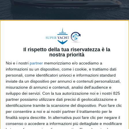
Il rispetto della tua riservatezza è la
nostra priorità
Una nuova partnership tra Giamboi Designs e Van
Noi e i nostri
partner
memorizziamo e/o accediamo a
Oossanen Naval Architects ha realizzato la Serie
informazioni su un dispositivo, come i cookie, e trattiamo dati
Azzurra: una gamma di yacht comprendente
personali, come identificatori univoci e informazioni standard
modelli di 36 metri, 40 metri e un’imbarcazione Ice
inviate da un dispositivo per annunci e contenuti personalizzati,
misurazione di annunci e contenuti, analisi dell'audience e
Class di 48 metri, “che unisce la perfezione spaziale
sviluppo dei servizi.
Con la tua autorizzazione noi e i nostri 825
ed estetica italiana con l’impeccabile ingegneria
partner possiamo utilizzare dati precisi di geolocalizzazione e
navale olandese: un’alleanza destinata a ridefinire
identificazione tramite la scansione del dispositivo. Puoi fare clic
la categoria dei superyacht di medie dimensioni”
per consentire a noi e ai nostri partner il trattamento per le
spiega una nota.
finalità sopra descritte. In alternativa puoi fare clic per negare il
consenso o accedere a informazioni più dettagliate e modificare
“Volevamo creare una piattaforma che desse