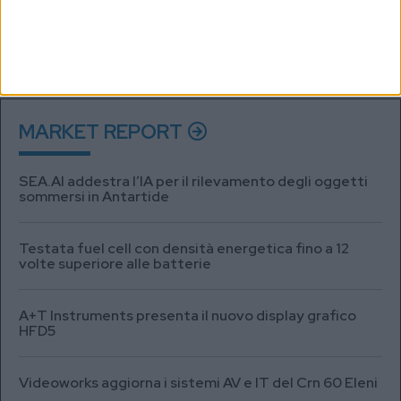
Dichiaro di aver letto e compreso l'informativa sulla privacy e di
dare il mio consenso alla ricezione di promozioni commerciali ed
informative.
Vedi POLITICA SULLA PRIVACY.
MARKET REPORT
SEA.AI addestra l’IA per il rilevamento degli oggetti
sommersi in Antartide
Testata fuel cell con densità energetica fino a 12
volte superiore alle batterie
A+T Instruments presenta il nuovo display grafico
HFD5
Videoworks aggiorna i sistemi AV e IT del Crn 60 Eleni