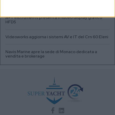
volte superiore alle batterie
A+T Instruments presenta il nuovo display grafico
HFD5
Videoworks aggiorna i sistemi AV e IT del Crn 60 Eleni
Navis Marine apre la sede di Monaco dedicata a
vendita e brokerage