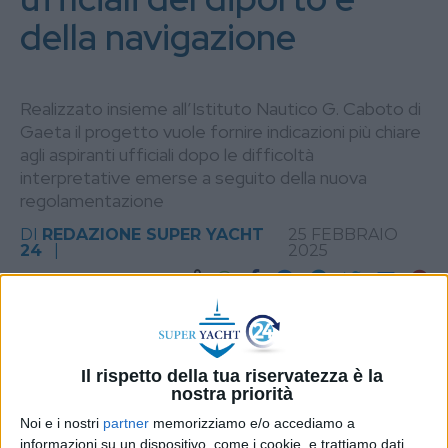
della navigazione
Realizzato insieme all’Istituto Nautico G. Caboto di
Gaeta il progetto vuole fornire indicazioni più chiare
agli aspiranti ufficiali dopo le difficoltà
interpretative emerse a seguito della nuova
regolamentazione
DI
REDAZIONE SUPER YACHT
25 FEBBRAIO
24
2025
STAMPA
Il rispetto della tua riservatezza è la
nostra priorità
Noi e i nostri
partner
memorizziamo e/o accediamo a
informazioni su un dispositivo, come i cookie, e trattiamo dati