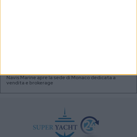
Testata fuel cell con densità energetica fino a 12
volte superiore alle batterie
A+T Instruments presenta il nuovo display grafico
HFD5
Videoworks aggiorna i sistemi AV e IT del Crn 60 Eleni
Navis Marine apre la sede di Monaco dedicata a
vendita e brokerage