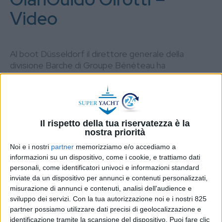
Video
Al boot Düsseldorf il direttore generale della
divisione Barche di Groupe Bénéteau ha
presentato a SUPER YACHT 24 l’andamento del
mercato dell’anno appena trascorso e anticipato le
novità del 2025, con alcune idee su come
diffondere maggiormente la nautica, dalla prima
barca al maxi yacht
Il rispetto della tua riservatezza è la
nostra priorità
DI
GIUSEPPE ORRÙ
5 FEBBRAIO 2025
Noi e i nostri
partner
memorizziamo e/o accediamo a
informazioni su un dispositivo, come i cookie, e trattiamo dati
STAMPA
personali, come identificatori univoci e informazioni standard
inviate da un dispositivo per annunci e contenuti personalizzati,
misurazione di annunci e contenuti, analisi dell'audience e
sviluppo dei servizi.
Con la tua autorizzazione noi e i nostri 825
partner possiamo utilizzare dati precisi di geolocalizzazione e
identificazione tramite la scansione del dispositivo. Puoi fare clic