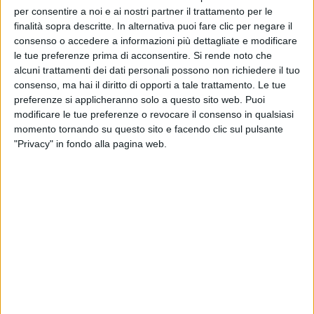
per consentire a noi e ai nostri partner il trattamento per le
finalità sopra descritte. In alternativa puoi fare clic per negare il
consenso o accedere a informazioni più dettagliate e modificare
le tue preferenze prima di acconsentire.
Si rende noto che
alcuni trattamenti dei dati personali possono non richiedere il tuo
consenso, ma hai il diritto di opporti a tale trattamento. Le tue
preferenze si applicheranno solo a questo sito web. Puoi
modificare le tue preferenze o revocare il consenso in qualsiasi
momento tornando su questo sito e facendo clic sul pulsante
"Privacy" in fondo alla pagina web.
Düsseldorf (Germania) –
Al Boot di Düsseldorf
2025, abbiamo intervistato GianGuido Girotti,
direttore generale della divisione Barche del
Gruppo Bénéteau, con cui abbiamo analizzato
l’andamento del mercato nautico nel 2024 e le
prospettive per il futuro.