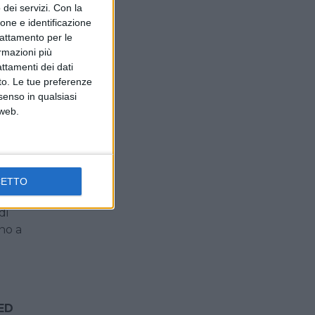
dei servizi.
Con la
na
ione e identificazione
erie
trattamento per le
ormazioni più
ico e
attamenti dei dati
oni
nto. Le tue preferenze
senso in qualsiasi
elle
 web.
ogni
e a
CETTO
di
no a
ED