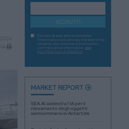
ISCRIVITI
Dichiaro di aver letto e compreso
 2024
l'informativa sulla privacy e di dare il mio
consenso alla ricezione di promozioni
PA
commerciali ed informative.
Vedi
POLITICA SULLA PRIVACY.
MARKET REPORT
SEA.AI addestra l’IA per il
rilevamento degli oggetti
semisommersi in Antartide