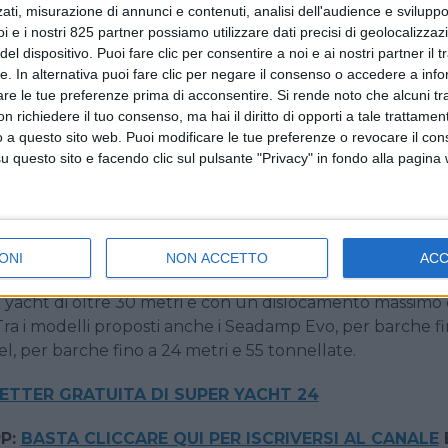
ati, misurazione di annunci e contenuti, analisi dell'audience e sviluppo 
ormeggio dedicati a imbarcazioni e marine, l’azienda italia
i e i nostri 825 partner possiamo utilizzare dati precisi di geolocalizzaz
adamp Heavy X2 al Benetti M/Y Lady I, un 50 metri della s
el dispositivo. Puoi fare clic per consentire a noi e ai nostri partner il 
ini dell’ufficio vendite e sviluppo business di Seares ha
tte. In alternativa puoi fare clic per negare il consenso o accedere a inf
iamo fornito al Benetti lo smorzamento è soltanto idraul
are le tue preferenze prima di acconsentire.
Si rende noto che alcuni tr
 dell’ormeggio, con una decisa riduzione delle sollecitazi
 richiedere il tuo consenso, ma hai il diritto di opporti a tale trattame
o a questo sito web. Puoi modificare le tue preferenze o revocare il con
i fastidiosi come beccheggio, rollio e dei rumori tipici d
questo sito e facendo clic sul pulsante "Privacy" in fondo alla pagina
 la versione meccatronica, che alle capacità idrauliche
e elettrico, di recuperare l’energia elettrica creata dal
o e alimentare un monitoraggio costante dello stato di 
una versione ancora più sofisticata che possiamo integrar
me abbiamo fatto con un modello del cantiere Wider”.
ONI
NON ACCETTO
AC
yacht di oltre 30 metri e con un dislocamento massimo 
 Tra i modelli proposti anche i Seadamp Evo, per barche fi
el, per barche fino a 24 metri e 55 tonnellate.
LETTER GRATUITA DI SUPER YACHT 24
P:
BASTA CLICCARE QUI PER ISCRIVERSI AL CANALE