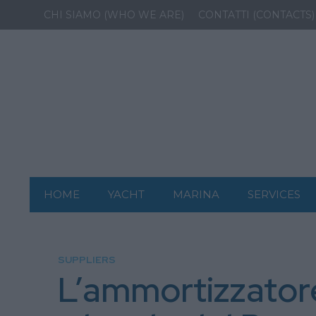
CHI SIAMO (WHO WE ARE)
CONTATTI (CONTACTS)
HOME
YACHT
MARINA
SERVICES
SUPPLIERS
L’ammortizzato