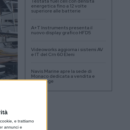
Testata fuel cell con densità
energetica fino a 12 volte
superiore alle batterie
A+T Instruments presenta il
nuovo display grafico HFD5
Videoworks aggiorna i sistemi AV
e IT del Crn 60 Eleni
Navis Marine apre la sede di
Monaco dedicata a vendita e
brokerage
ità
ookie, e trattiamo
per annunci e