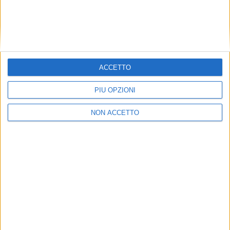
dall’AdSP nel 2022”.
ISCRIVITI ALLA NEWSLETTER GRATUITA DI
SUPER YACHT 24
SUPER YACHT 24 E’ ANCHE SU
ACCETTO
WHATSAPP:
BASTA CLICCARE QUI PER
ISCRIVERSI AL CANALE
ED ESSERE SEMPRE
PIÙ OPZIONI
AGGIORNATI
NON ACCETTO
ISCRIVITI ALLA NEWSLETTER
ISCRIVITI