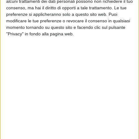
alcuni trattamenti dei dati personali possono non richiedere il tuo
consenso, ma hai il diritto di opporti a tale trattamento. Le tue
preferenze si applicheranno solo a questo sito web. Puoi
modificare le tue preferenze o revocare il consenso in qualsiasi
momento tornando su questo sito e facendo clic sul pulsante
"Privacy" in fondo alla pagina web.
La gestione degli approdi dedicati a Venezia alla
nautica di grandi dimensioni, appannaggio ad ora di
Venezia Terminal Passeggeri, andrà a gara.
È stata infatti approvata dal Comitato di gestione –
ha spiegato una nota della locale Autorità di
sistema portuale – “la pubblicazione del cosiddetto
“bando megayacht”, ossia della procedura aperta
per l’affidamento di concessione demaniale