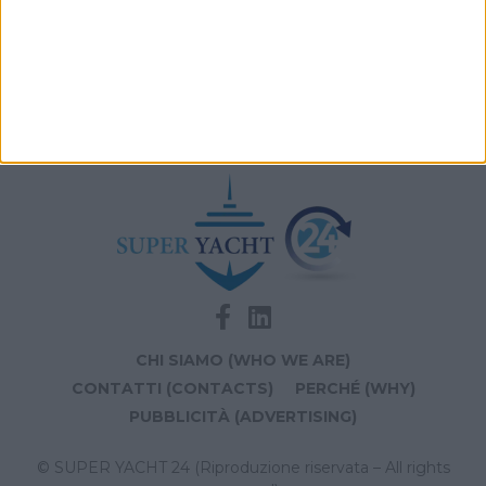
Videoworks aggiorna i sistemi AV e IT del Crn 60 Eleni
Navis Marine apre la sede di Monaco dedicata a
vendita e brokerage
CHI SIAMO (WHO WE ARE)
CONTATTI (CONTACTS)
PERCHÉ (WHY)
PUBBLICITÀ (ADVERTISING)
© SUPER YACHT 24 (Riproduzione riservata – All rights