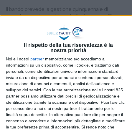
Il bando prevede la gestione quinquennale di
specchi acquei e strutture dedicate presso Riva
San Biagio, Punta della Dogana, Zattere pontile
demaniale ‘Ex Adriatica’, Pontile dei Marani
DI
REDAZIONE SUPER YACHT
26 SETTEMBRE
24
2024
Il rispetto della tua riservatezza è la
nostra priorità
Noi e i nostri
partner
memorizziamo e/o accediamo a
STAMPA
informazioni su un dispositivo, come i cookie, e trattiamo dati
personali, come identificatori univoci e informazioni standard
inviate da un dispositivo per annunci e contenuti personalizzati,
misurazione di annunci e contenuti, analisi dell'audience e
sviluppo dei servizi.
Con la tua autorizzazione noi e i nostri 825
partner possiamo utilizzare dati precisi di geolocalizzazione e
identificazione tramite la scansione del dispositivo. Puoi fare clic
per consentire a noi e ai nostri partner il trattamento per le
finalità sopra descritte. In alternativa puoi fare clic per negare il
consenso o accedere a informazioni più dettagliate e modificare
le tue preferenze prima di acconsentire.
Si rende noto che