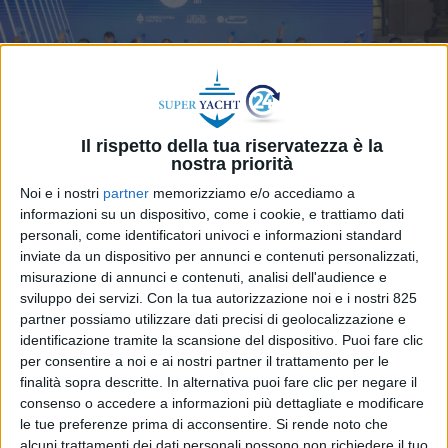
Il rispetto della tua riservatezza è la
nostra priorità
Noi e i nostri
partner
memorizziamo e/o accediamo a
informazioni su un dispositivo, come i cookie, e trattiamo dati
personali, come identificatori univoci e informazioni standard
inviate da un dispositivo per annunci e contenuti personalizzati,
misurazione di annunci e contenuti, analisi dell'audience e
sviluppo dei servizi.
Con la tua autorizzazione noi e i nostri 825
Sono stati consegnati i riconoscimenti a chi si è
partner possiamo utilizzare dati precisi di geolocalizzazione e
distinto nell’eccellenza, ricerca, innovazione e
identificazione tramite la scansione del dispositivo. Puoi fare clic
sostenibilità del mondo della nautica nel corso
per consentire a noi e ai nostri partner il trattamento per le
della quinta edizione del premo istituito da
finalità sopra descritte. In alternativa puoi fare clic per negare il
Confindustria Nautica e I Saloni Nautici in
consenso o accedere a informazioni più dettagliate e modificare
occasione del 64° Salone Nautico di Genova.
le tue preferenze prima di acconsentire.
Si rende noto che
alcuni trattamenti dei dati personali possono non richiedere il tuo