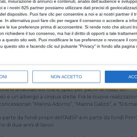
ati, misurazione di annunci e contenuti, analisi dell'audience e sviluppo 
i e i nostri 825 partner possiamo utilizzare dati precisi di geolocalizzaz
il porto turistico Palermo Marina Yachting –
inaugurato
el dispositivo. Puoi fare clic per consentire a noi e ai nostri partner il 
te Sergio Mattarella
– parte del grande progetto nel Mo
tte. In alternativa puoi fare clic per negare il consenso o accedere a inf
di riqualificazione del waterfront fortemente voluto e
are le tue preferenze prima di acconsentire.
Si rende noto che alcuni tr
i.
 richiedere il tuo consenso, ma hai il diritto di opporti a tale trattame
o a questo sito web. Puoi modificare le tue preferenze o revocare il con
questo sito e facendo clic sul pulsante "Privacy" in fondo alla pagina
ht e superyacht che, dai rendering, dovrebbero comprende
ega yacht oltre i 100 metri, sarà uno dei fulcri del proget
merciale.
zona degradata ed aver valorizzato le antiche mura del
ONI
NON ACCETTO
AC
essivo, esteso su 40.000 mq, ha previsto un’ampia gamma
oranti affacciati sul mare, spazi per yacht di lusso, un
i e un albergo a cinque stelle. Fra le nuove realizzazion
oncessionari “Marina Adorno”, “Marina Galizzi”, e “Si.ti.mar
n parte da fondi propri dell’AdSP e in parte da fondi Pnrr
di due anni di lavori.