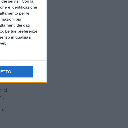
dei servizi.
Con la
ione e identificazione
trattamento per le
lo
ormazioni più
attamenti dei dati
nto. Le tue preferenze
senso in qualsiasi
 web.
re
to
CETTO
 di
i ci
”.
) e