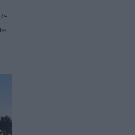
024
i
lbo