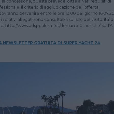
 concessione, questa prevede, oltre ai vari requisiti di
ssionale, il criterio di aggiudicazione dell’offerta
ovranno pervenire entro le ore 13.00 del giorno 16.07.2
relativi allegati sono consultabili sul sito dell’Autorita’ d
ale: http.//www.adsppalermo.it/demanio-0, nonche’ sull’A
LA NEWSLETTER GRATUITA DI SUPER YACHT 24