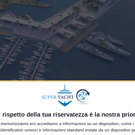
ilia Occidentale ha comunicato attraverso la Gazzetta Uffi
procedura aperta, autorizzata con Decreto del Presidente 
l rispetto della tua riservatezza è la nostra prior
ncessione marittima per l’uso aree scoperte e coperte sit
memorizziamo e/o accediamo a informazioni su un dispositivo, come i c
o, da destinare all’ormeggio di navi da diporto e servizi 
identificatori univoci e informazioni standard inviate da un dispositivo 