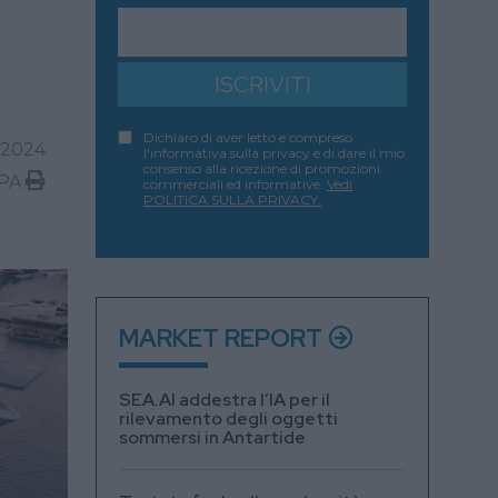
ISCRIVITI
Dichiaro di aver letto e compreso
 2024
l'informativa sulla privacy e di dare il mio
consenso alla ricezione di promozioni
PA
commerciali ed informative.
Vedi
POLITICA SULLA PRIVACY.
MARKET REPORT
SEA.AI addestra l’IA per il
rilevamento degli oggetti
sommersi in Antartide