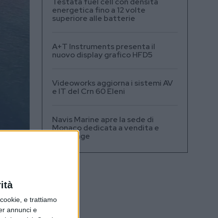
Testata fuel cell con densità
energetica fino a 12 volte
superiore alle batterie
A+T Instruments presenta il
nuovo display grafico HFD5
Videoworks aggiorna i sistemi AV
e IT del Crn 60 Eleni
Navis Marine apre la sede di
Monaco dedicata a vendita e
brokerage
ciale
n.
ità
uate
ookie, e trattiamo
ad
per annunci e