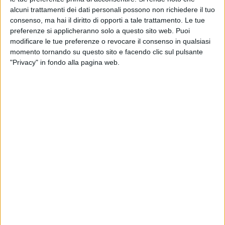
alcuni trattamenti dei dati personali possono non richiedere il tuo
consenso, ma hai il diritto di opporti a tale trattamento. Le tue
preferenze si applicheranno solo a questo sito web. Puoi
modificare le tue preferenze o revocare il consenso in qualsiasi
momento tornando su questo sito e facendo clic sul pulsante
"Privacy" in fondo alla pagina web.
Il superyacht Gerizim, 26,80 metri di Azimut, è
stato venduto da Camper & Nicholsons, con
Behzad Saberi che ha rappresentato sia
l’acquirente che il venditore, e dopo solo tre
settimane di permanenza sul mercato.
Lo yacht è stato consegnato dal cantiere
costruttore al suo armatore nel 2013 che lo ha
mantenuto nei successivi 10 anni in condizioni
pressoché perfette.
Il superyacht Gerizim ha linee esterne ed interne
disegnate dallo studio Stefano Righini Design.