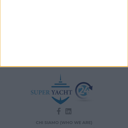
A+T Instruments presenta il nuovo display grafico
HFD5
Videoworks aggiorna i sistemi AV e IT del Crn 60 Eleni
Navis Marine apre la sede di Monaco dedicata a
vendita e brokerage
CHI SIAMO (WHO WE ARE)